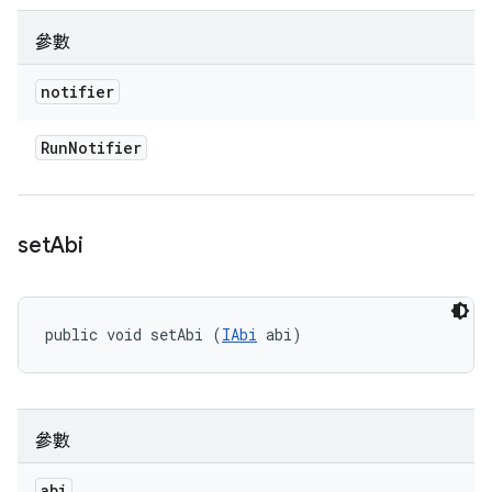
參數
notifier
Run
Notifier
set
Abi
public void setAbi (
IAbi
 abi)
參數
abi