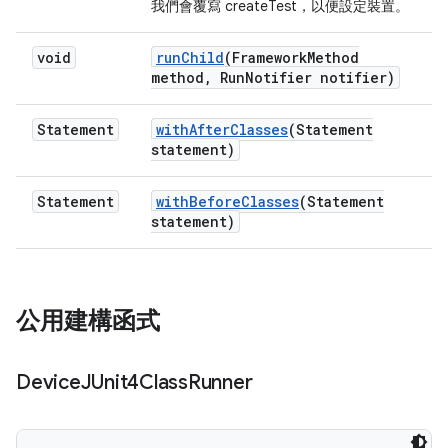
我們會覆寫 createTest，以便設定裝置。
void
run
Child
(Framework
Method
method
,
Run
Notifier notifier)
Statement
with
After
Classes
(Statement
statement)
Statement
with
Before
Classes
(Statement
statement)
公用建構函式
Device
JUnit4Class
Runner