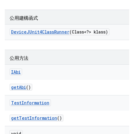
公用建構函式
Device
JUnit4Class
Runner
(Class<?> klass)
公用方法
IAbi
get
Abi
()
Test
Information
get
Test
Information
()
void