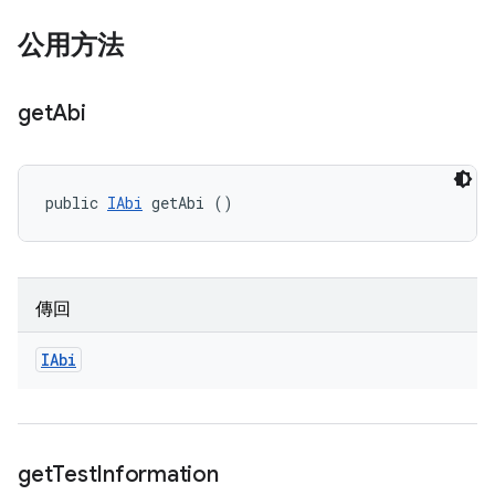
公用方法
get
Abi
public 
IAbi
 getAbi ()
傳回
IAbi
get
Test
Information