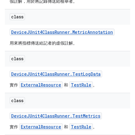
假註解，用於將記錄傳送給檢舉者。
class
Device
JUnit4Class
Runner
.
Metric
Annotation
用來將指標傳送給記者的虛假註解。
class
Device
JUnit4Class
Runner
.
Test
Log
Data
ExternalResource
TestRule
實作
和
。
class
Device
JUnit4Class
Runner
.
Test
Metrics
ExternalResource
TestRule
實作
和
。