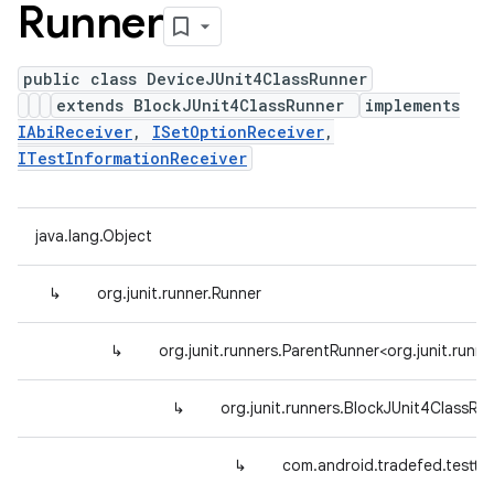
Runner
public class DeviceJUnit4ClassRunner
extends BlockJUnit4ClassRunner
implements
IAbiReceiver
,
ISetOptionReceiver
,
ITestInformationReceiver
java.lang.Object
↳
org.junit.runner.Runner
↳
org.junit.runners.ParentRunner<org.junit.ru
↳
org.junit.runners.BlockJUnit4ClassRu
↳
com.android.tradefed.testty