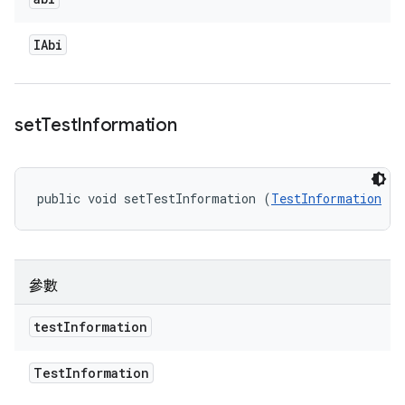
IAbi
set
Test
Information
public void setTestInformation (
TestInformation
 te
參數
test
Information
Test
Information