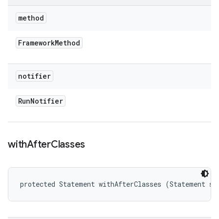
method
Framework
Method
notifier
Run
Notifier
with
After
Classes
protected Statement withAfterClasses (Statement st