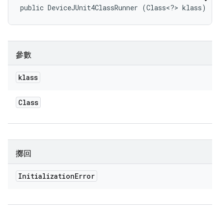
public DeviceJUnit4ClassRunner (Class<?> klass)
參數
klass
Class
擲回
Initialization
Error