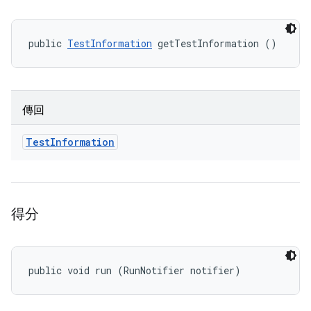
public 
TestInformation
 getTestInformation ()
傳回
Test
Information
得分
public void run (RunNotifier notifier)