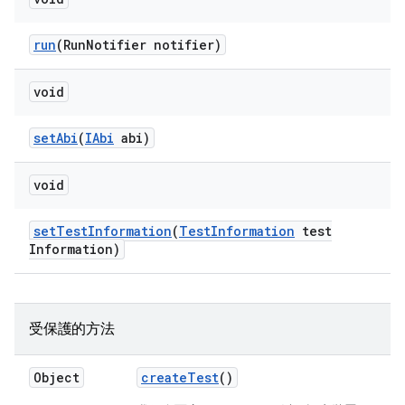
run
(Run
Notifier notifier)
void
set
Abi
(
IAbi
abi)
void
set
Test
Information
(
Test
Information
test
Information)
受保護的方法
Object
create
Test
()