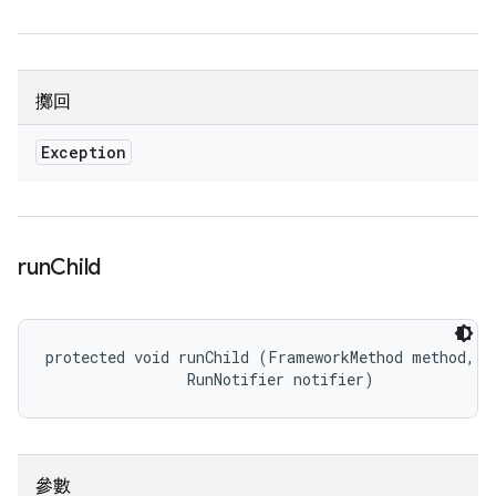
擲回
Exception
run
Child
protected void runChild (FrameworkMethod method, 

                RunNotifier notifier)
參數