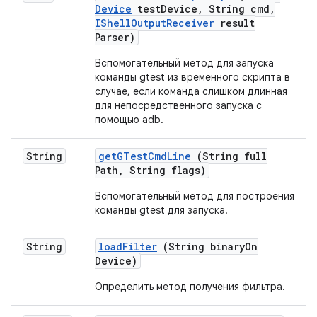
Device
test
Device
,
String cmd
,
IShell
Output
Receiver
result
Parser)
Вспомогательный метод для запуска
команды gtest из временного скрипта в
случае, если команда слишком длинная
для непосредственного запуска с
помощью adb.
String
get
GTest
Cmd
Line
(String full
Path
,
String flags)
Вспомогательный метод для построения
команды gtest для запуска.
String
load
Filter
(String binary
On
Device)
Определить метод получения фильтра.