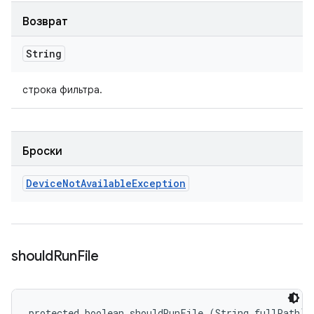
Возврат
String
строка фильтра.
Броски
Device
Not
Available
Exception
should
Run
File
protected boolean shouldRunFile (String fullPath)