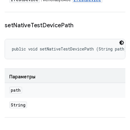
set
Native
Test
Device
Path
public void setNativeTestDevicePath (String path)
Параметры
path
String