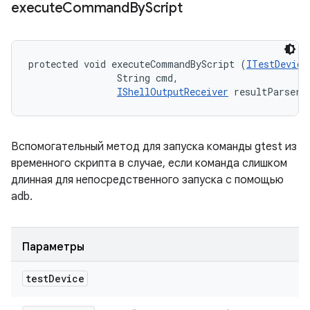
execute
Command
By
Script
protected void executeCommandByScript (
ITestDevice
                String cmd, 

IShellOutputReceiver
 resultParser)
Вспомогательный метод для запуска команды gtest из
временного скрипта в случае, если команда слишком
длинная для непосредственного запуска с помощью
adb.
Параметры
test
Device