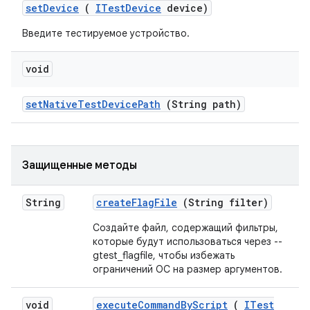
set
Device
(
ITest
Device
device)
Введите тестируемое устройство.
void
set
Native
Test
Device
Path
(String path)
Защищенные методы
String
create
Flag
File
(String filter)
Создайте файл, содержащий фильтры,
которые будут использоваться через --
gtest_flagfile, чтобы избежать
ограничений ОС на размер аргументов.
void
execute
Command
By
Script
(
ITest