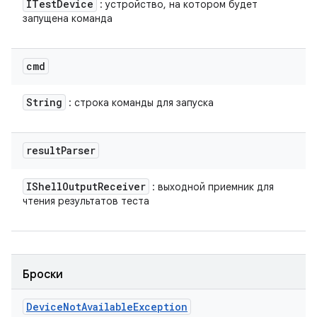
ITest
Device
: устройство, на котором будет
запущена команда
cmd
String
: строка команды для запуска
result
Parser
IShell
Output
Receiver
: выходной приемник для
чтения результатов теста
Броски
Device
Not
Available
Exception