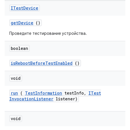
ITest
Device
get
Device
()
Проведите тестирование устройства.
boolean
is
Reboot
Before
Test
Enabled
()
void
run
(
Test
Information
test
Info
,
ITest
Invocation
Listener
listener)
void