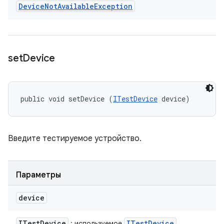
Device
Not
Available
Exception
set
Device
public void setDevice (
ITestDevice
 device)
Введите тестируемое устройство.
Параметры
device
ITest
Device
ITest
Device
: используемое