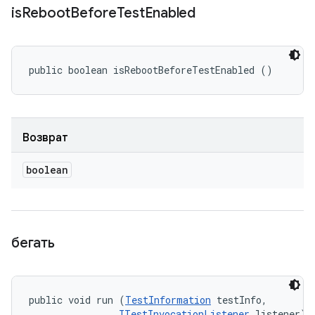
is
Reboot
Before
Test
Enabled
public boolean isRebootBeforeTestEnabled ()
Возврат
boolean
бегать
public void run (
TestInformation
 testInfo, 

ITestInvocationListener
 listener)