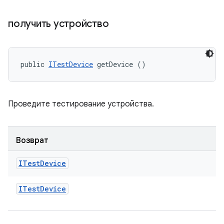
получить устройство
public 
ITestDevice
 getDevice ()
Проведите тестирование устройства.
Возврат
ITest
Device
ITest
Device