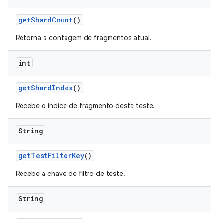
get
Shard
Count
()
Retorna a contagem de fragmentos atual.
int
get
Shard
Index
()
Recebe o índice de fragmento deste teste.
String
get
Test
Filter
Key
()
Recebe a chave de filtro de teste.
String