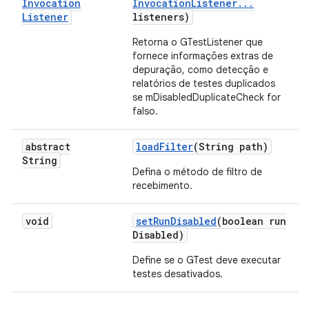
Invocation
Invocation
Listener
.
.
.
Listener
listeners)
Retorna o GTestListener que
fornece informações extras de
depuração, como detecção e
relatórios de testes duplicados
se mDisabledDuplicateCheck for
falso.
abstract
load
Filter
(String path)
String
Defina o método de filtro de
recebimento.
void
set
Run
Disabled
(boolean run
Disabled)
Define se o GTest deve executar
testes desativados.