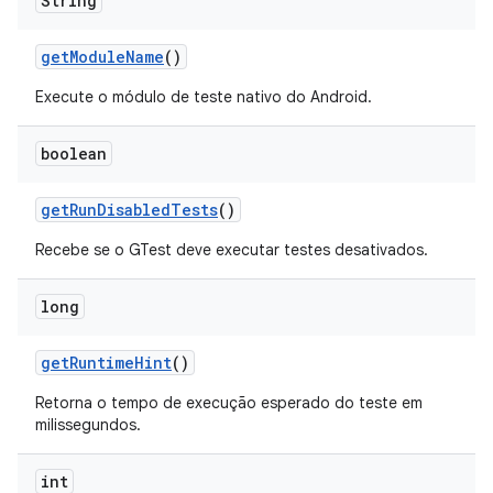
String
get
Module
Name
()
Execute o módulo de teste nativo do Android.
boolean
get
Run
Disabled
Tests
()
Recebe se o GTest deve executar testes desativados.
long
get
Runtime
Hint
()
Retorna o tempo de execução esperado do teste em
milissegundos.
int