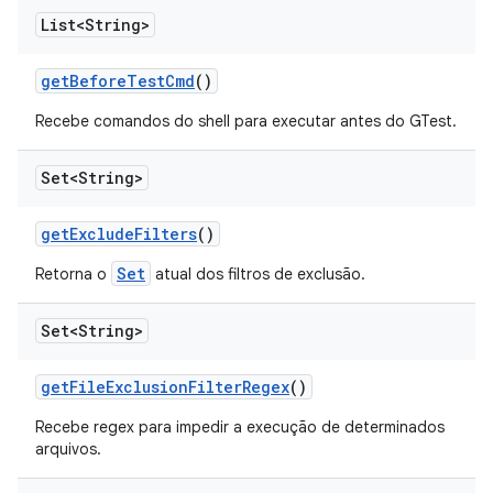
List<String>
get
Before
Test
Cmd
()
Recebe comandos do shell para executar antes do GTest.
Set<String>
get
Exclude
Filters
()
Set
Retorna o
atual dos filtros de exclusão.
Set<String>
get
File
Exclusion
Filter
Regex
()
Recebe regex para impedir a execução de determinados
arquivos.