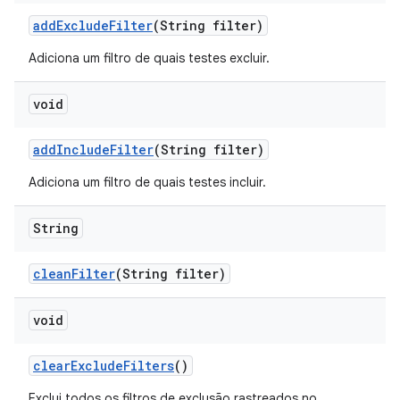
add
Exclude
Filter
(String filter)
Adiciona um filtro de quais testes excluir.
void
add
Include
Filter
(String filter)
Adiciona um filtro de quais testes incluir.
String
clean
Filter
(String filter)
void
clear
Exclude
Filters
()
Exclui todos os filtros de exclusão rastreados no