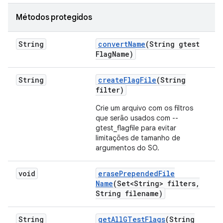
Métodos protegidos
String
convert
Name
(String gtest
Flag
Name)
String
create
Flag
File
(String
filter)
Crie um arquivo com os filtros
que serão usados com --
gtest_flagfile para evitar
limitações de tamanho de
argumentos do SO.
void
erase
Prepended
File
Name
(Set<String> filters
,
String filename)
String
get
All
GTest
Flags
(String