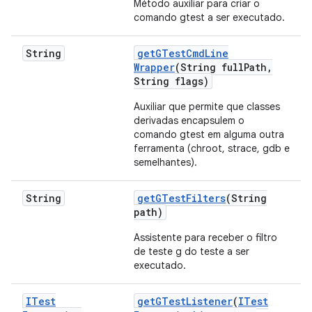
Método auxiliar para criar o
comando gtest a ser executado.
String
get
GTest
Cmd
Line
Wrapper
(String full
Path
,
String flags)
Auxiliar que permite que classes
derivadas encapsulem o
comando gtest em alguma outra
ferramenta (chroot, strace, gdb e
semelhantes).
String
get
GTest
Filters
(String
path)
Assistente para receber o filtro
de teste g do teste a ser
executado.
ITest
get
GTest
Listener
(
ITest