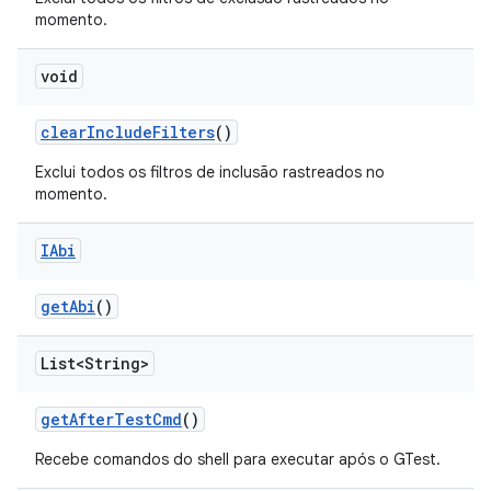
momento.
void
clear
Include
Filters
()
Exclui todos os filtros de inclusão rastreados no
momento.
IAbi
get
Abi
()
List<String>
get
After
Test
Cmd
()
Recebe comandos do shell para executar após o GTest.