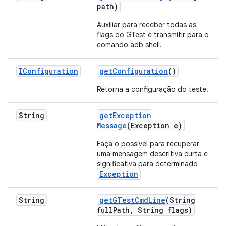
path)
Auxiliar para receber todas as
flags do GTest e transmitir para o
comando adb shell.
IConfiguration
get
Configuration
()
Retorna a configuração do teste.
String
get
Exception
Message
(Exception e)
Faça o possível para recuperar
uma mensagem descritiva curta e
significativa para determinado
Exception
String
get
GTest
Cmd
Line
(String
full
Path
,
String flags)