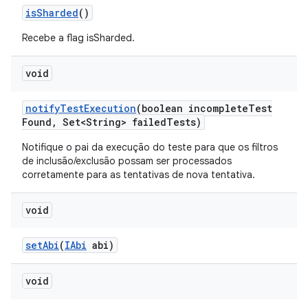
is
Sharded
()
Recebe a flag isSharded.
void
notify
Test
Execution
(boolean incomplete
Test
Found
,
Set<String> failed
Tests)
Notifique o pai da execução do teste para que os filtros
de inclusão/exclusão possam ser processados
corretamente para as tentativas de nova tentativa.
void
set
Abi
(
IAbi
abi)
void