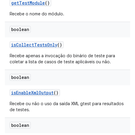
get
Test
Module
()
Recebe o nome do módulo.
boolean
is
Collect
Tests
Only
()
Recebe apenas a invocação do binário de teste para
coletar a lista de casos de teste aplicáveis ou não.
boolean
is
Enable
Xml
Output
()
Recebe ou não o uso da saída XML gtest para resultados
de testes.
boolean