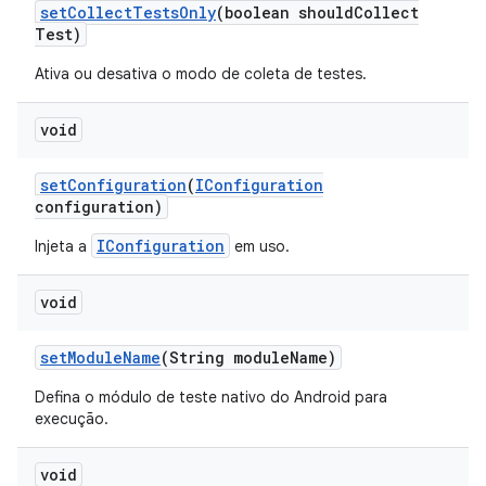
set
Collect
Tests
Only
(boolean should
Collect
Test)
Ativa ou desativa o modo de coleta de testes.
void
set
Configuration
(
IConfiguration
configuration)
IConfiguration
Injeta a
em uso.
void
set
Module
Name
(String module
Name)
Defina o módulo de teste nativo do Android para
execução.
void