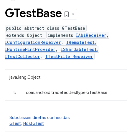
GTest
Base
public abstract class GTestBase
extends Object
implements
IAbiReceiver
,
IConfigurationReceiver
,
IRemoteTest
,
IRuntimeHintProvider
,
IShardableTest
,
ITestCollector
,
ITestFilterReceiver
java.lang.Object
↳
com.android.tradefed.testtype.GTestBase
Subclasses diretas conhecidas
GTest
,
HostGTest