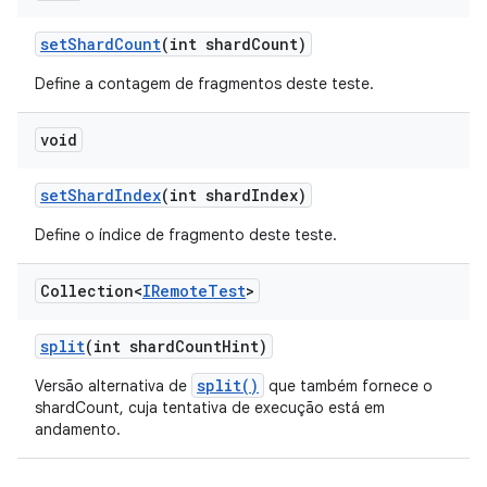
set
Shard
Count
(int shard
Count)
Define a contagem de fragmentos deste teste.
void
set
Shard
Index
(int shard
Index)
Define o índice de fragmento deste teste.
Collection<
IRemote
Test
>
split
(int shard
Count
Hint)
split()
Versão alternativa de
que também fornece o
shardCount, cuja tentativa de execução está em
andamento.