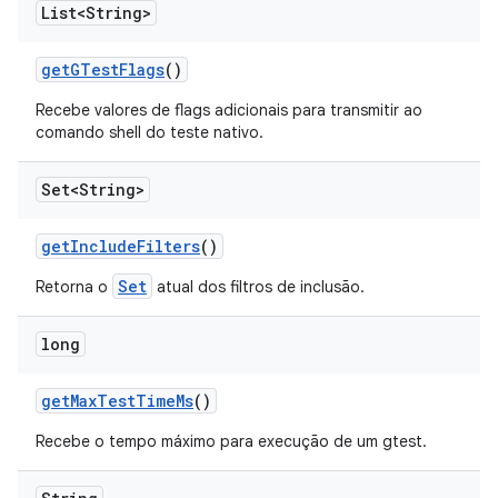
List<String>
get
GTest
Flags
()
Recebe valores de flags adicionais para transmitir ao
comando shell do teste nativo.
Set<String>
get
Include
Filters
()
Set
Retorna o
atual dos filtros de inclusão.
long
get
Max
Test
Time
Ms
()
Recebe o tempo máximo para execução de um gtest.