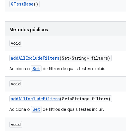
GTest
Base
()
Métodos públicos
void
add
All
Exclude
Filters
(Set<String> filters)
Set
Adiciona o
de filtros de quais testes excluir.
void
add
All
Include
Filters
(Set<String> filters)
Set
Adiciona o
de filtros de quais testes incluir.
void