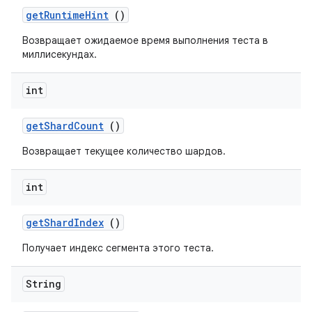
get
Runtime
Hint
()
Возвращает ожидаемое время выполнения теста в
миллисекундах.
int
get
Shard
Count
()
Возвращает текущее количество шардов.
int
get
Shard
Index
()
Получает индекс сегмента этого теста.
String