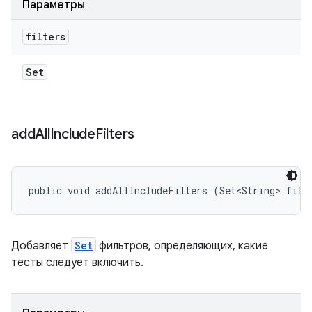
Параметры
filters
Set
add
All
Include
Filters
public void addAllIncludeFilters (Set<String> filt
Добавляет
Set
фильтров, определяющих, какие
тесты следует включить.