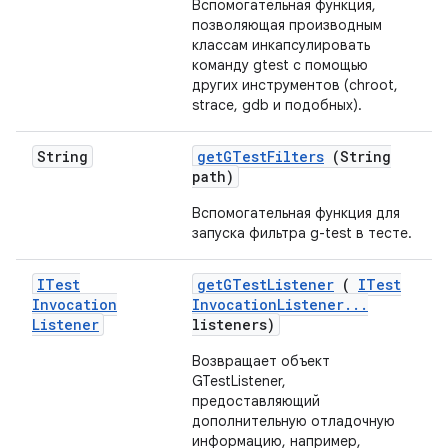
Вспомогательная функция,
позволяющая производным
классам инкапсулировать
команду gtest с помощью
других инструментов (chroot,
strace, gdb и подобных).
String
get
GTest
Filters
(String
path)
Вспомогательная функция для
запуска фильтра g-test в тесте.
ITest
get
GTest
Listener
(
ITest
Invocation
Invocation
Listener
.
.
.
Listener
listeners)
Возвращает объект
GTestListener,
предоставляющий
дополнительную отладочную
информацию, например,