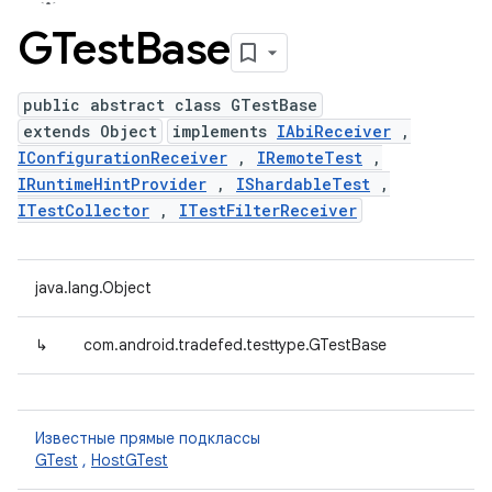
GTest
Base
public abstract class GTestBase
extends Object
implements
IAbiReceiver
,
IConfigurationReceiver
,
IRemoteTest
,
IRuntimeHintProvider
,
IShardableTest
,
ITestCollector
,
ITestFilterReceiver
java.lang.Object
↳
com.android.tradefed.testtype.GTestBase
Известные прямые подклассы
GTest
,
HostGTest