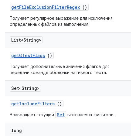
get
File
Exclusion
Filter
Regex
()
Получает регулярное выражение для исключения
определенных файлов из выполнения.
List<String>
get
GTest
Flags
()
Получает дополнительные значения флагов для
передачи команде оболочки нативного теста.
Set<String>
get
Include
Filters
()
Set
Возвращает текущий
включаемых фильтров.
long