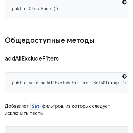
public GTestBase ()
Общедоступные методы
add
All
Exclude
Filters
public void addAllExcludeFilters (Set<String> filt
Добавляет
Set
фильтров, из которых следует
исключить тесты.