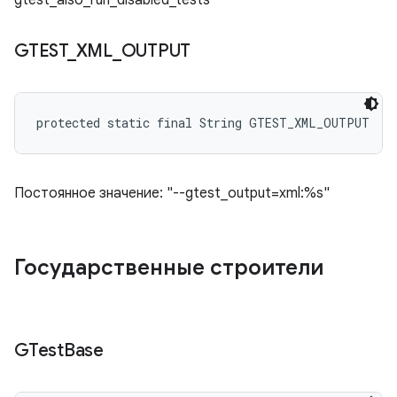
gtest_also_run_disabled_tests"
GTEST
_
XML
_
OUTPUT
protected static final String GTEST_XML_OUTPUT
Постоянное значение: "--gtest_output=xml:%s"
Государственные строители
GTest
Base