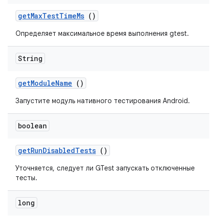
get
Max
Test
Time
Ms
()
Определяет максимальное время выполнения gtest.
String
get
Module
Name
()
Запустите модуль нативного тестирования Android.
boolean
get
Run
Disabled
Tests
()
Уточняется, следует ли GTest запускать отключенные
тесты.
long