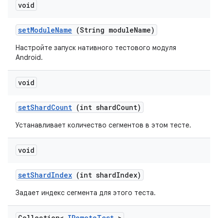
void
set
Module
Name
(String module
Name)
Настройте запуск нативного тестового модуля
Android.
void
set
Shard
Count
(int shard
Count)
Устанавливает количество сегментов в этом тесте.
void
set
Shard
Index
(int shard
Index)
Задает индекс сегмента для этого теста.
Collection<
IRemote
Test
>