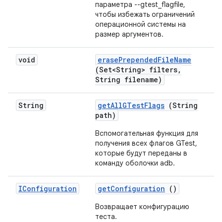
параметра --gtest_flagfile,
чтобы избежать ограничений
операционной системы на
размер аргументов.
void
erase
Prepended
File
Name
(Set<String> filters
,
String filename)
String
get
All
GTest
Flags
(String
path)
Вспомогательная функция для
получения всех флагов GTest,
которые будут переданы в
команду оболочки adb.
IConfiguration
get
Configuration
()
Возвращает конфигурацию
теста.