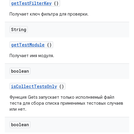
get
Test
Filter
Key
()
Получает ключ фильтра для проверки.
String
get
Test
Module
()
Получает имя модуля.
boolean
is
Collect
Tests
Only
()
Функция Gets запускает только исполняемый файл
теста для сбора списка применимых тестовых случаев
или нет.
boolean