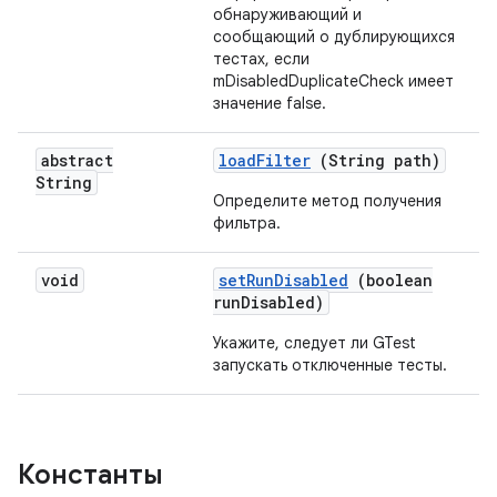
обнаруживающий и
сообщающий о дублирующихся
тестах, если
mDisabledDuplicateCheck имеет
значение false.
abstract
load
Filter
(String path)
String
Определите метод получения
фильтра.
void
set
Run
Disabled
(boolean
run
Disabled)
Укажите, следует ли GTest
запускать отключенные тесты.
Константы