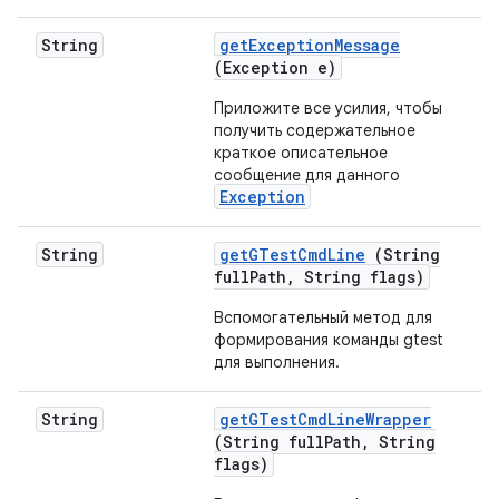
String
get
Exception
Message
(Exception e)
Приложите все усилия, чтобы
получить содержательное
краткое описательное
сообщение для данного
Exception
String
get
GTest
Cmd
Line
(String
full
Path
,
String flags)
Вспомогательный метод для
формирования команды gtest
для выполнения.
String
get
GTest
Cmd
Line
Wrapper
(String full
Path
,
String
flags)