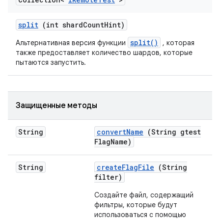
split
(int shard
Count
Hint)
split()
Альтернативная версия функции
, которая
также предоставляет количество шардов, которые
пытаются запустить.
Защищенные методы
String
convert
Name
(String gtest
Flag
Name)
String
create
Flag
File
(String
filter)
Создайте файл, содержащий
фильтры, которые будут
использоваться с помощью