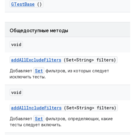
GTest
Base
()
Общедоступные методы
void
add
All
Exclude
Filters
(Set<String> filters)
Set
Добавляет
фильтров, из которых следует
исключить тесты.
void
add
All
Include
Filters
(Set<String> filters)
Set
Добавляет
фильтров, определяющих, какие
тесты следует включить.