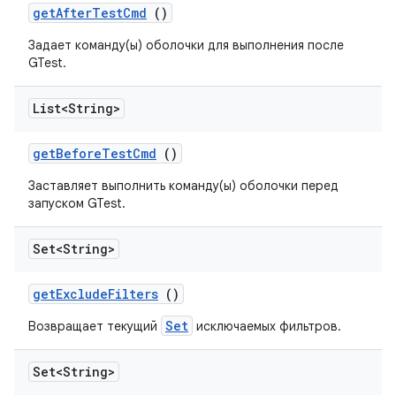
get
After
Test
Cmd
()
Задает команду(ы) оболочки для выполнения после
GTest.
List<String>
get
Before
Test
Cmd
()
Заставляет выполнить команду(ы) оболочки перед
запуском GTest.
Set<String>
get
Exclude
Filters
()
Set
Возвращает текущий
исключаемых фильтров.
Set<String>