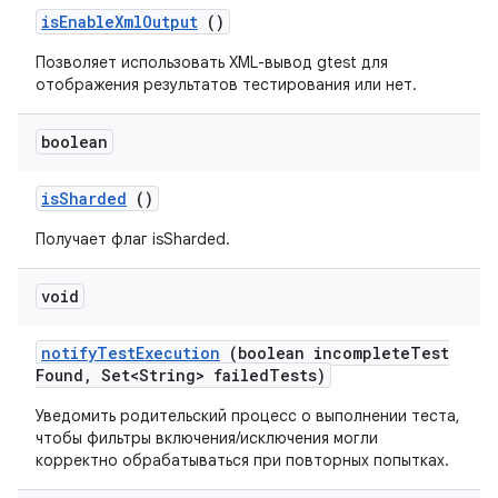
is
Enable
Xml
Output
()
Позволяет использовать XML-вывод gtest для
отображения результатов тестирования или нет.
boolean
is
Sharded
()
Получает флаг isSharded.
void
notify
Test
Execution
(boolean incomplete
Test
Found
,
Set<String> failed
Tests)
Уведомить родительский процесс о выполнении теста,
чтобы фильтры включения/исключения могли
корректно обрабатываться при повторных попытках.