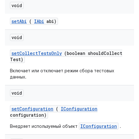
void
set
Abi
(
IAbi
abi)
void
set
Collect
Tests
Only
(boolean should
Collect
Test)
Включает или отключает режим сбора тестовых
данных.
void
set
Configuration
(
IConfiguration
configuration)
IConfiguration
Внедряет используемый объект
.