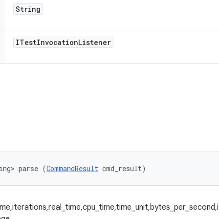
String
ITest
Invocation
Listener
ing> parse (
CommandResult
 cmd_result)
ations,real_time,cpu_time,time_unit,bytes_per_second,it