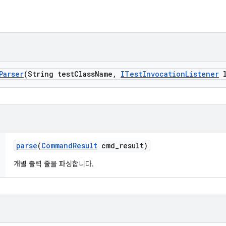
Parser
(String test
Class
Name
,
ITest
Invocation
Listener
l
parse
(
Command
Result
cmd
_
result)
개별 출력 줄을 파싱합니다.