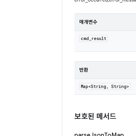
error_occurred,error_mess
매개변수
cmd
_
result
반환
Map<String
,
String>
보호된 메서드
parse
Json
To
Map