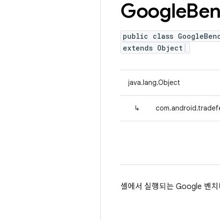
Google
Be
public class GoogleBen
extends Object
java.lang.Object
↳
com.android.tradef
셸에서 실행되는 Google 