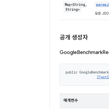
Map<String
,
parse
J
String>
모든 JS
공개 생성자
Google
Benchmark
Re
public GoogleBenchmark
ITestI
매개변수