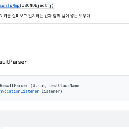
son
To
Map
(JSONObject j)
ON 키를 살펴보고 일치하는 값과 함께 맵에 넣는 도우미
sult
Parser
ResultParser (String testClassName, 

nvocationListener
 listener)