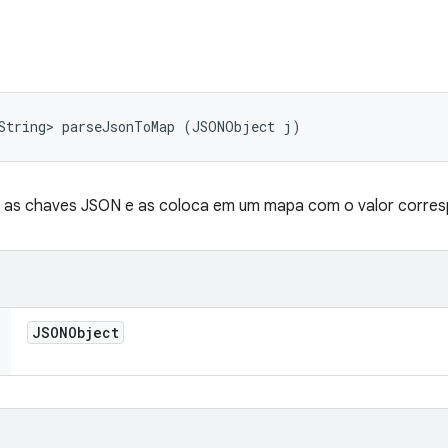
 String> parseJsonToMap (JSONObject j)
as as chaves JSON e as coloca em um mapa com o valor corre
JSONObject