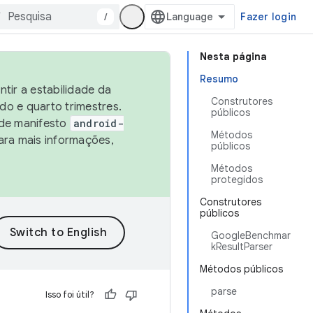
/
Fazer login
Nesta página
Resumo
tir a estabilidade da
Construtores
o e quarto trimestres.
públicos
 de manifesto
android-
Métodos
ara mais informações,
públicos
Métodos
protegidos
Construtores
públicos
GoogleBenchmar
kResultParser
Métodos públicos
parse
Isso foi útil?