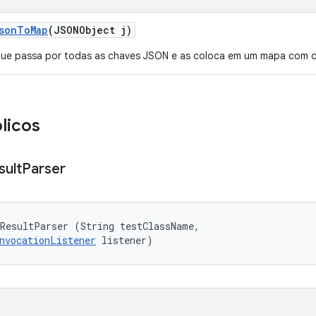
son
To
Map
(JSONObject j)
 que passa por todas as chaves JSON e as coloca em um mapa com o
licos
sult
Parser
ResultParser (String testClassName, 

nvocationListener
 listener)