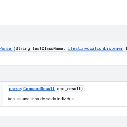
Parser
(String test
Class
Name
,
ITest
Invocation
Listener
l
parse
(
Command
Result
cmd
_
result)
Analisa uma linha de saída individual.