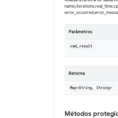
Analisa uma linha de saída ind
name,iterations,real_time,c
error_occurred,error_mess
Parâmetros
cmd
_
result
Retorna
Map<String
,
String>
Métodos protegi