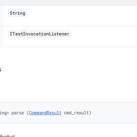
String
ITest
Invocation
Listener
s
ing> parse (
CommandResult
 cmd_result)