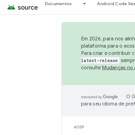
Documentos
Android Code Se
Em 2026, para nos alin
plataforma para o ecos
Para criar e contribuir
latest-release
sempre
consulte
Mudanças no
O G
para seu idioma de pre
AOSP