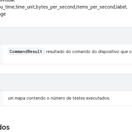
ividual.
pu_time,time_unit,bytes_per_second,items_per_second,label,
age
Command
Result
: resultado do comando do dispositivo que c
um mapa contendo o número de testes executados.
dos