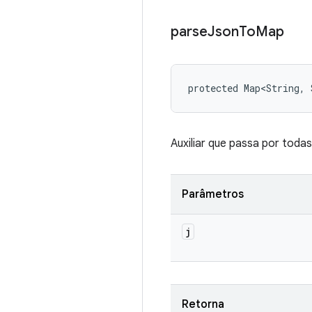
parse
Json
To
Map
protected Map<String,
Auxiliar que passa por tod
Parâmetros
j
Retorna