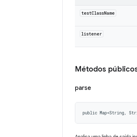
test
Class
Name
listener
Métodos público
parse
public Map<String, Str