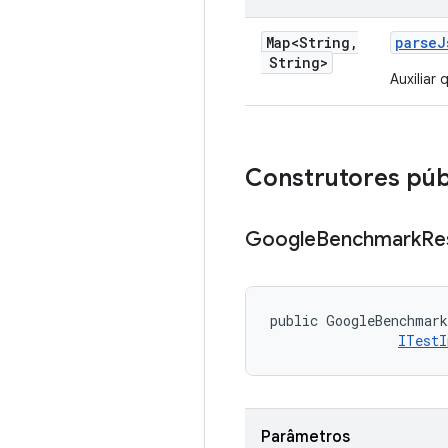
Map<String
,
parse
J
String>
Auxiliar
Construtores púb
Google
Benchmark
Re
public GoogleBenchmark
ITestI
Parâmetros