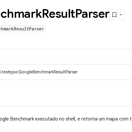
nchmark
Result
Parser
chmarkResultParser
.testtype.GoogleBenchmarkResultParser
oogle Benchmark executado no shell, e retorna um mapa com t