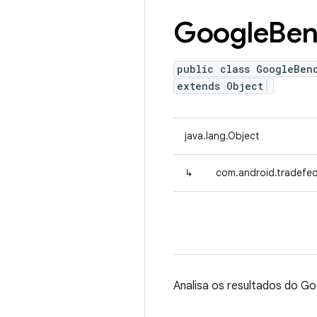
Google
Be
public class GoogleBen
extends Object
java.lang.Object
↳
com.android.tradefed
Analisa os resultados do G