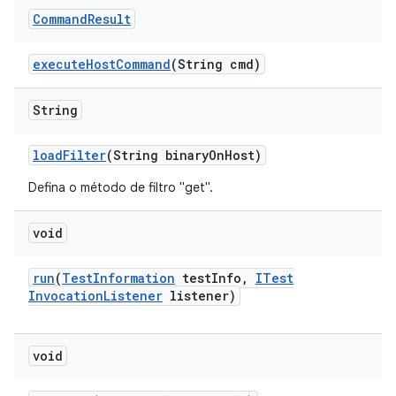
Command
Result
execute
Host
Command
(String cmd)
String
load
Filter
(String binary
On
Host)
Defina o método de filtro "get".
void
run
(
Test
Information
test
Info
,
ITest
Invocation
Listener
listener)
void