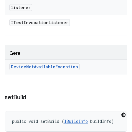
listener
ITest
Invocation
Listener
Gera
Device
Not
Available
Exception
set
Build
public void setBuild (
IBuildInfo
 buildInfo)