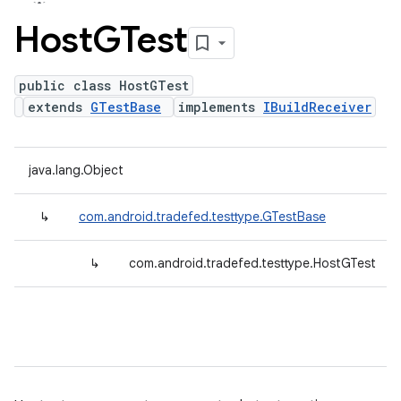
Host
GTest
public class HostGTest
extends
GTestBase
implements
IBuildReceiver
java.lang.Object
↳
com.android.tradefed.testtype.GTestBase
↳
com.android.tradefed.testtype.HostGTest