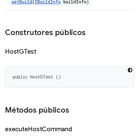
set
Build
(
IBuild
Info
build
Info)
Construtores públicos
Host
GTest
public HostGTest ()
Métodos públicos
execute
Host
Command