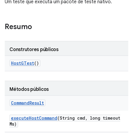
Um teste que executa um pacote de teste nativo.
Resumo
Construtores públicos
Host
GTest
()
Métodos públicos
Command
Result
execute
Host
Command
(String cmd
,
long timeout
Ms)