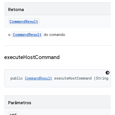
Retorna
Command
Result
Command
Result
o
do comando
execute
Host
Command
public 
CommandResult
 executeHostCommand (String cm
Parâmetros
cmd