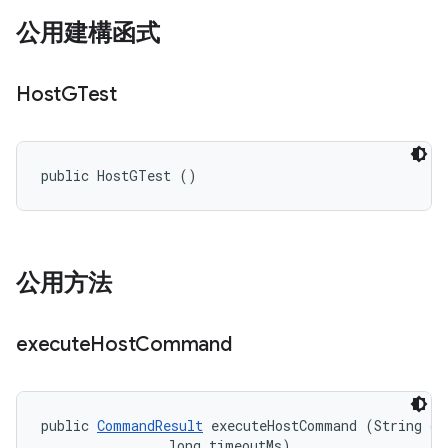
公用建構函式
Host
GTest
public HostGTest ()
公用方法
execute
Host
Command
public 
CommandResult
 executeHostCommand (String cmd
                long timeoutMs)