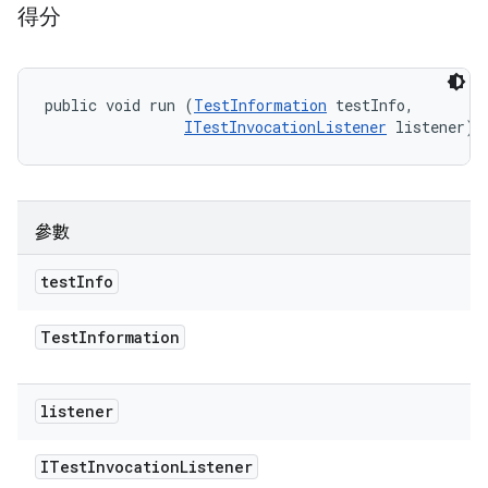
得分
public void run (
TestInformation
 testInfo, 

ITestInvocationListener
 listener)
參數
test
Info
Test
Information
listener
ITest
Invocation
Listener