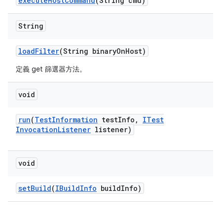
execute
Host
Command
(String cmd)
String
load
Filter
(String binary
On
Host)
定義 get 篩選器方法。
void
run
(
Test
Information
test
Info
,
ITest
Invocation
Listener
listener)
void
set
Build
(
IBuild
Info
build
Info)