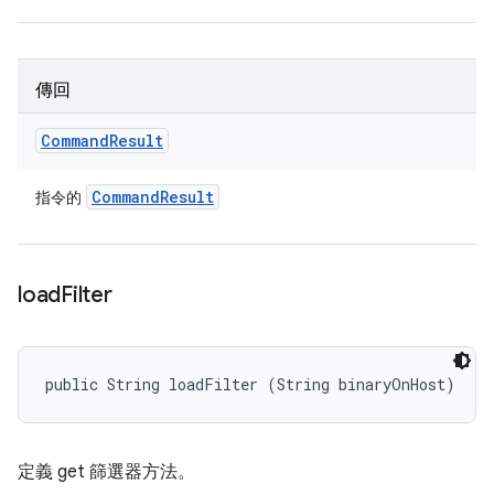
傳回
Command
Result
Command
Result
指令的
load
Filter
public String loadFilter (String binaryOnHost)
定義 get 篩選器方法。