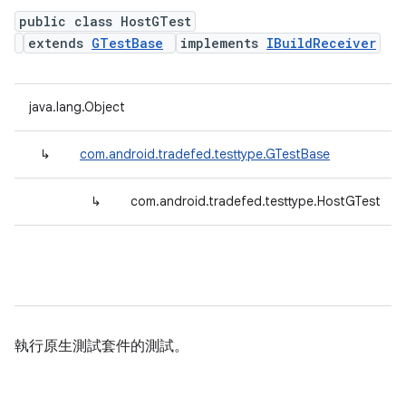
public class HostGTest
extends
GTestBase
implements
IBuildReceiver
java.lang.Object
↳
com.android.tradefed.testtype.GTestBase
↳
com.android.tradefed.testtype.HostGTest
執行原生測試套件的測試。