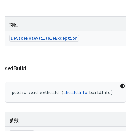
擲回
Device
Not
Available
Exception
set
Build
public void setBuild (
IBuildInfo
 buildInfo)
參數