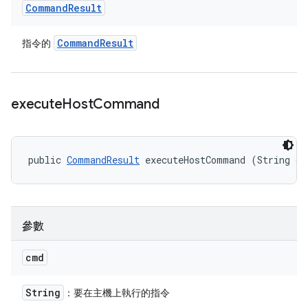
Command
Result
Command
Result
指令的
execute
Host
Command
public 
CommandResult
 executeHostCommand (String cm
參數
cmd
String
：要在主機上執行的指令