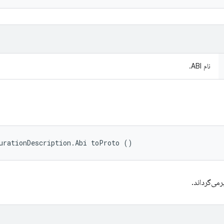
نام ABI.
urationDescription.Abi toProto ()