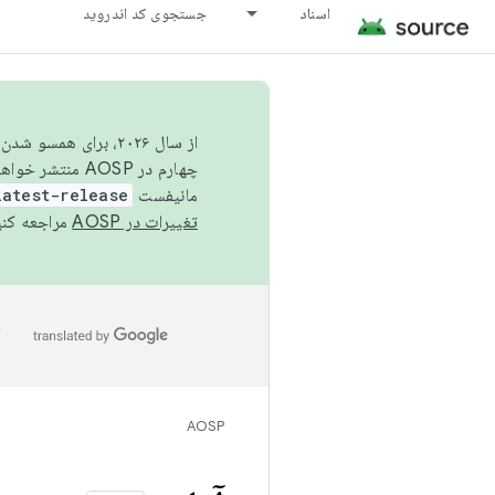
اسناد
جستجوی کد اندروید
از سال ۲۰۲۶، برای ه
چهارم در AOSP منتشر خواهیم کرد. برای ساخت و مشارکت در AOSP،
مانیفست
latest-release
تغییرات در AOSP
مراجعه کنی
ا
AOSP