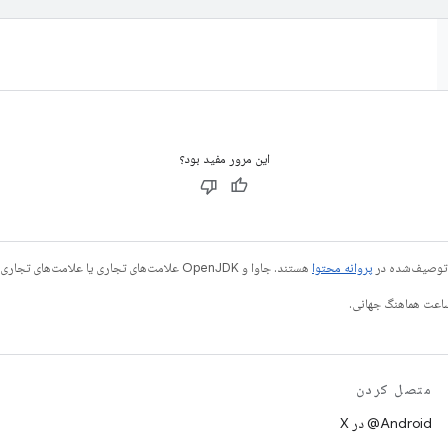
این مرور مفید بود؟
ی توصیف‌شده در
پروانه محتوا
هستند. جاوا و OpenJDK علامت‌های تجاری یا علامت‌های تجاری ثبت‌شده Oracle و/یا وابسته‌های آن هستند.
متصل کردن
‫‎@Android در X