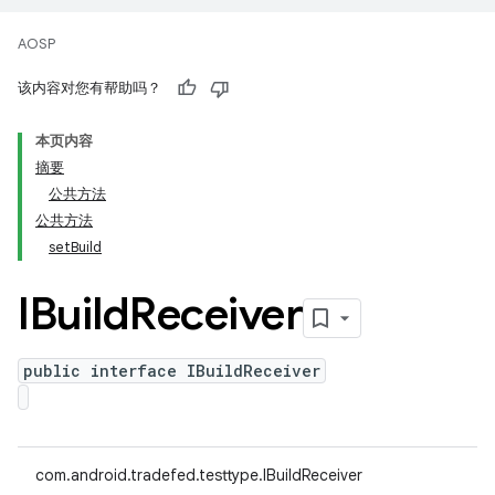
AOSP
该内容对您有帮助吗？
本页内容
摘要
公共方法
公共方法
setBuild
IBuild
Receiver
public interface IBuildReceiver
com.android.tradefed.testtype.IBuildReceiver