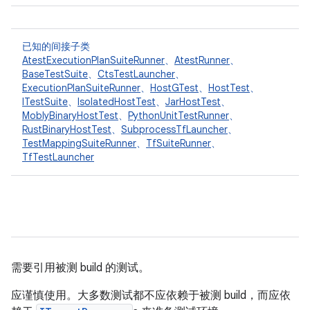
已知的间接子类
AtestExecutionPlanSuiteRunner
、
AtestRunner
、
BaseTestSuite
、
CtsTestLauncher
、
ExecutionPlanSuiteRunner
、
HostGTest
、
HostTest
、
ITestSuite
、
IsolatedHostTest
、
JarHostTest
、
MoblyBinaryHostTest
、
PythonUnitTestRunner
、
RustBinaryHostTest
、
SubprocessTfLauncher
、
TestMappingSuiteRunner
、
TfSuiteRunner
、
TfTestLauncher
需要引用被测 build 的测试。
应谨慎使用。大多数测试都不应依赖于被测 build，而应依