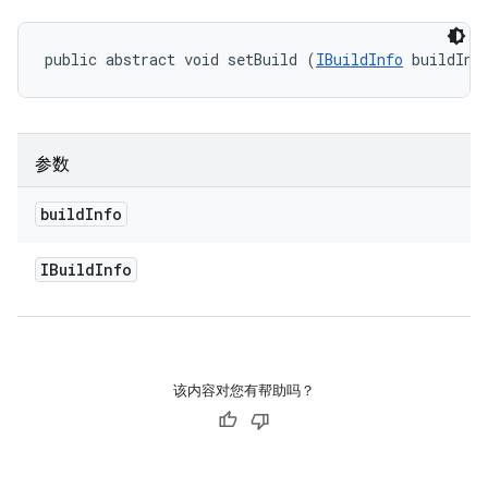
public abstract void setBuild (
IBuildInfo
 buildInf
参数
build
Info
IBuild
Info
该内容对您有帮助吗？