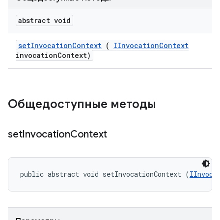
abstract void
set
Invocation
Context
(
IInvocation
Context
invocation
Context)
Общедоступные методы
set
Invocation
Context
public abstract void setInvocationContext (
IInvoca