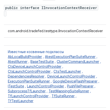
public interface IInvocationContextReceiver
com.android.tradefed.testtype.IInvocationContextReceiver
Известные косвенные подклассы
AbLocalBuildProvider
,
AtestExecutionPlanSuiteRunner
,
AtestRunner
,
BaseTestSuite
,
ClusterCommandLauncher
,
CtsDeviceLaunchControlProvider
,
CtsLaunchControlProvider
,
CtsTestLauncher
,
DependenciesResolver
,
DeviceLaunchControlProvider
,
ExecutionPlanSuiteRunner
,
GoogleDeviceFlashPreparer
,
ITestSuite
,
LaunchControlProvider
,
PushFilePreparer
,
SubprocessTfLauncher
,
TestMappingSuiteRunner
,
TfLaunchControlProvider
,
TfSuiteRunner
,
TfTestLauncher