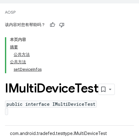
AOSP
该内容对您有帮助吗？
本页内容
摘要
公共方法
公共方法
setDeviceInfos
IMulti
Device
Test
public interface IMultiDeviceTest
com.android.tradefed.testtype.IMultiDeviceTest