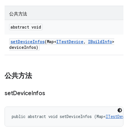
公共方法
abstract void
set
Device
Infos
(Map<
ITest
Device
,
IBuild
Info
>
device
Infos)
公共方法
set
Device
Infos
public abstract void setDeviceInfos (Map<
ITestDevi