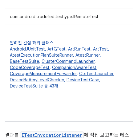
com.android.tradefed.testtype.IRemoteTest
알려진 간접 하위 클래스
AndroidJUnitTest
,
ArtGTest
,
ArtRunTest
,
ArtTest
,
AtestExecutionPlanSuiteRunner
,
AtestRunner
,
BaseTestSuite
,
ClusterCommandLauncher
,
CodeCoverageTest
,
CompanionAwareTest
,
CoverageMeasurementForwarder
,
CtsTestLauncher
,
DeviceBatteryLevelChecker
,
DeviceTestCase
,
DeviceTestSuite
등 43개
결과를
ITestInvocationListener
에 직접 보고하는 테스