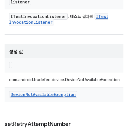
listener
ITest
Invocation
Listener
ITest
: 테스트 결과의
Invocation
Listener
생성 값
com.android.tradefed.device.DeviceNotAvailableException
Device
Not
Available
Exception
set
Retry
Attempt
Number