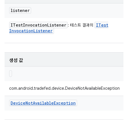
listener
ITest
Invocation
Listener
ITest
: 테스트 결과의
Invocation
Listener
생성 값
com.android.tradefed.device.DeviceNotAvailableException
Device
Not
Available
Exception