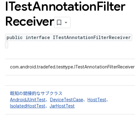
ITest
Annotation
Filter
Receiver
public interface ITestAnnotationFilterReceiver
com.android.tradefed.testtype.ITestAnnotationFilterReceiver
既知の間接的なサブクラス
AndroidJUnitTest
、
DeviceTestCase
、
HostTest
、
IsolatedHostTest
、
JarHostTest