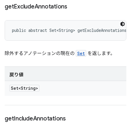
get
Exclude
Annotations
public abstract Set<String> getExcludeAnnotations 
除外するアノテーションの現在の
Set
を返します。
戻り値
Set<String>
get
Include
Annotations