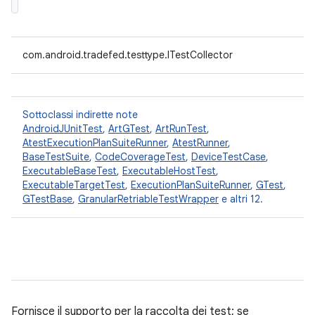
com.android.tradefed.testtype.ITestCollector
Sottoclassi indirette note
AndroidJUnitTest
,
ArtGTest
,
ArtRunTest
,
AtestExecutionPlanSuiteRunner
,
AtestRunner
,
BaseTestSuite
,
CodeCoverageTest
,
DeviceTestCase
,
ExecutableBaseTest
,
ExecutableHostTest
,
ExecutableTargetTest
,
ExecutionPlanSuiteRunner
,
GTest
,
GTestBase
,
GranularRetriableTestWrapper
e altri 12.
Fornisce il supporto per la raccolta dei test; se