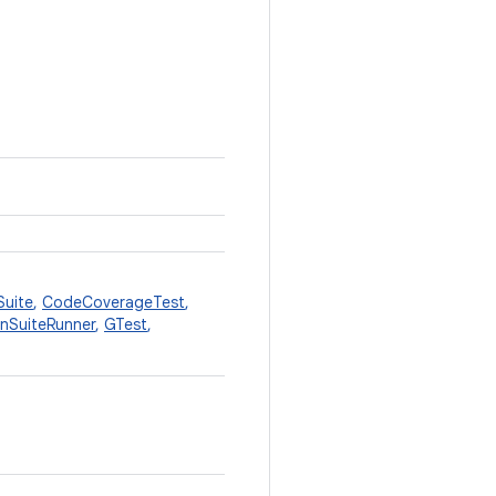
Suite
,
CodeCoverageTest
,
anSuiteRunner
,
GTest
,