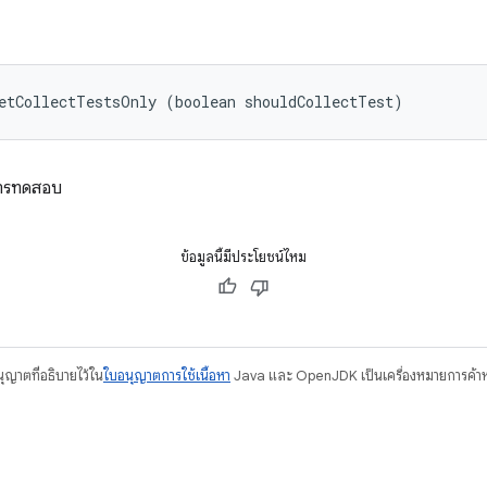
etCollectTestsOnly (boolean shouldCollectTest)
การทดสอบ
ข้อมูลนี้มีประโยชน์ไหม
อนุญาตที่อธิบายไว้ใน
ใบอนุญาตการใช้เนื้อหา
Java และ OpenJDK เป็นเครื่องหมายการค้าห