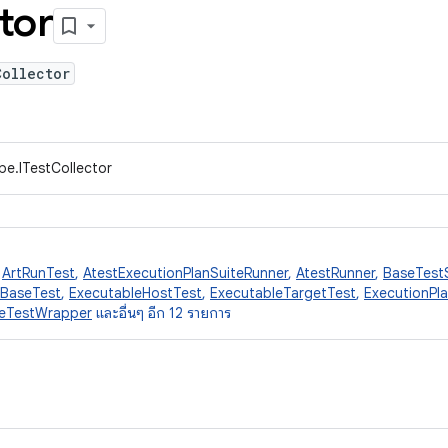
tor
Collector
pe.ITestCollector
,
ArtRunTest
,
AtestExecutionPlanSuiteRunner
,
AtestRunner
,
BaseTest
eBaseTest
,
ExecutableHostTest
,
ExecutableTargetTest
,
ExecutionPl
leTestWrapper
และอื่นๆ อีก 12 รายการ