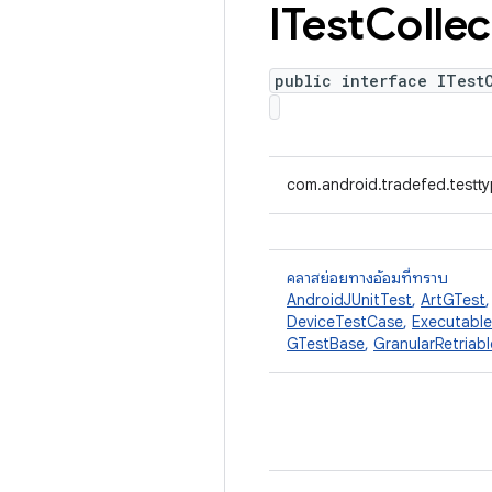
ITest
Collec
public interface ITest
com.android.tradefed.testty
คลาสย่อยทางอ้อมที่ทราบ
AndroidJUnitTest
,
ArtGTest
DeviceTestCase
,
Executabl
GTestBase
,
GranularRetriab