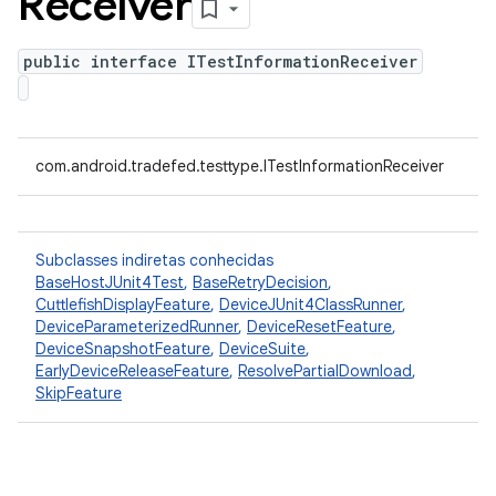
Receiver
public interface ITestInformationReceiver
com.android.tradefed.testtype.ITestInformationReceiver
Subclasses indiretas conhecidas
BaseHostJUnit4Test
,
BaseRetryDecision
,
CuttlefishDisplayFeature
,
DeviceJUnit4ClassRunner
,
DeviceParameterizedRunner
,
DeviceResetFeature
,
DeviceSnapshotFeature
,
DeviceSuite
,
EarlyDeviceReleaseFeature
,
ResolvePartialDownload
,
SkipFeature