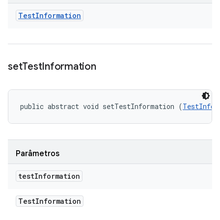
Test
Information
set
Test
Information
public abstract void setTestInformation (
TestInfor
Parâmetros
test
Information
Test
Information