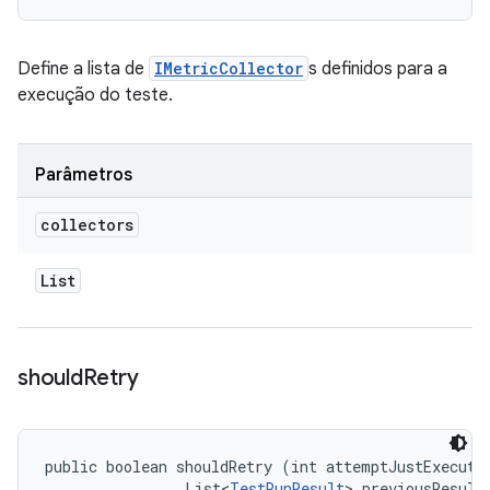
Define a lista de
IMetricCollector
s definidos para a
execução do teste.
Parâmetros
collectors
List
should
Retry
public boolean shouldRetry (int attemptJustExecuted
                List<
TestRunResult
> previousResults