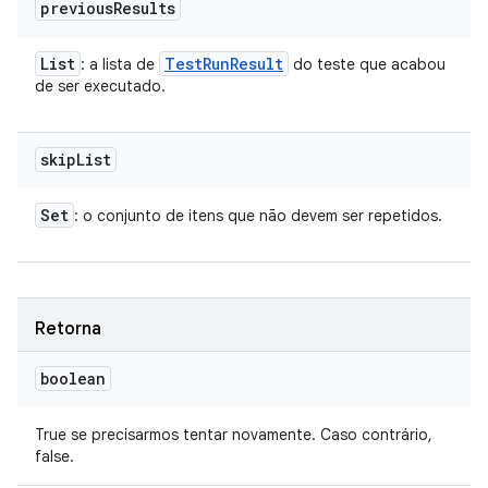
previous
Results
List
Test
Run
Result
: a lista de
do teste que acabou
de ser executado.
skip
List
Set
: o conjunto de itens que não devem ser repetidos.
Retorna
boolean
True se precisarmos tentar novamente. Caso contrário,
false.