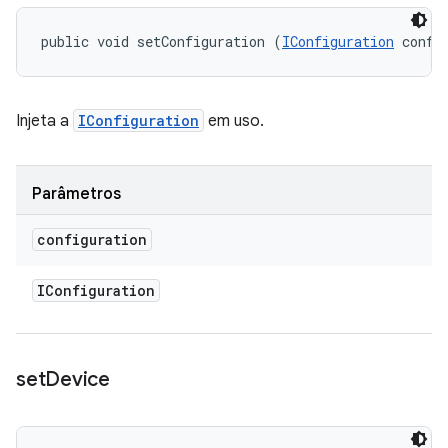
public void setConfiguration (
IConfiguration
 confi
Injeta a
IConfiguration
em uso.
Parâmetros
configuration
IConfiguration
set
Device