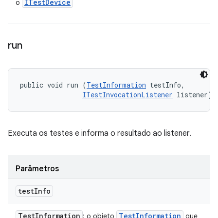
ITest
Device
o
run
public void run (
TestInformation
 testInfo, 

ITestInvocationListener
 listener)
Executa os testes e informa o resultado ao listener.
Parâmetros
test
Info
Test
Information
Test
Information
: o objeto
que