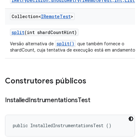
IRetryDecision.shouldRetry(IRemoteTest,int,List)
.
Collection<
IRemote
Test
>
split
(int shard
Count
Hint)
split()
Versão alternativa de
que também fornece o
shardCount, cuja tentativa de execução está em andamento.
Construtores públicos
Installed
Instrumentations
Test
public InstalledInstrumentationsTest ()