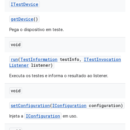
ITest
Device
get
Device
()
Pega o dispositivo em teste.
void
run
(
Test
Information
test
Info
,
ITest
Invocation
Listener
listener)
Executa os testes e informa o resultado ao listener.
void
set
Configuration
(
IConfiguration
configuration)
IConfiguration
Injeta a
em uso.