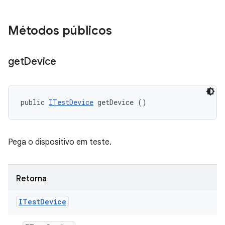
Métodos públicos
get
Device
public 
ITestDevice
 getDevice ()
Pega o dispositivo em teste.
Retorna
ITest
Device