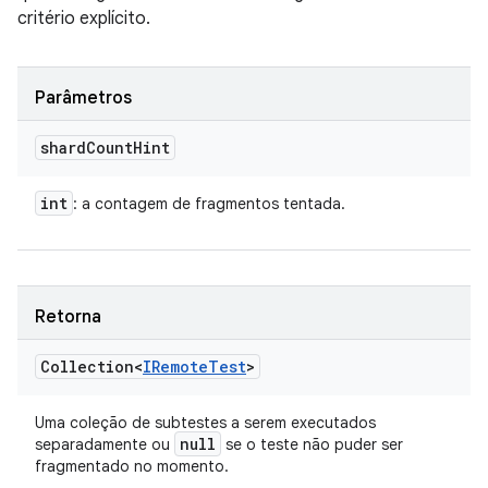
critério explícito.
Parâmetros
shard
Count
Hint
int
: a contagem de fragmentos tentada.
Retorna
Collection<
IRemote
Test
>
Uma coleção de subtestes a serem executados
null
separadamente ou
se o teste não puder ser
fragmentado no momento.