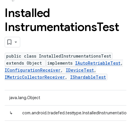
Installed
Instrumentations
Test
public class InstalledInstrumentationsTest
extends Object
implements
IAutoRetriableTest
,
IConfigurationReceiver
,
IDeviceTest
,
IMetricCollectorReceiver
,
IShardableTest
java.lang.Object
↳
com.android.tradefed.testtype.InstalledInstrumentation