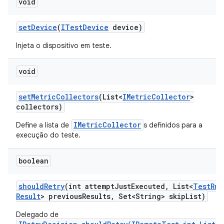
void
set
Device
(
ITest
Device
device)
Injeta o dispositivo em teste.
void
set
Metric
Collectors
(List<
IMetric
Collector
>
collectors)
IMetricCollector
Define a lista de
s definidos para a
execução do teste.
boolean
should
Retry
(int attempt
Just
Executed
,
List<
Test
Run
Result
> previous
Results
,
Set<String> skip
List)
Delegado de