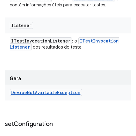
contém informações úteis para executar testes.
listener
ITest
Invocation
Listener
ITest
Invocation
: o
Listener
dos resultados do teste.
Gera
Device
Not
Available
Exception
set
Configuration