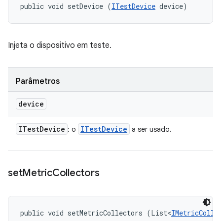
public void setDevice (
ITestDevice
 device)
Injeta o dispositivo em teste.
Parâmetros
device
ITest
Device
ITest
Device
: o
a ser usado.
set
Metric
Collectors
public void setMetricCollectors (List<
IMetricColle