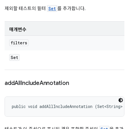
제외할 테스트의 필터
Set
를 추가합니다.
매개변수
filters
Set
add
All
Include
Annotation
public void addAllIncludeAnnotation (Set<String> a