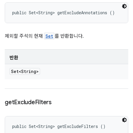
public Set<String> getExcludeAnnotations ()
제외할 주석의 현재
Set
를 반환합니다.
반환
Set<String>
get
Exclude
Filters
public Set<String> getExcludeFilters ()