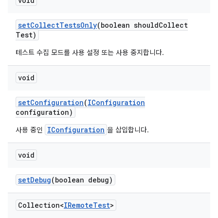
void
set
Collect
Tests
Only
(boolean should
Collect
Test)
테스트 수집 모드를 사용 설정 또는 사용 중지합니다.
void
set
Configuration
(
IConfiguration
configuration)
IConfiguration
사용 중인
을 삽입합니다.
void
set
Debug
(boolean debug)
Collection<
IRemote
Test
>