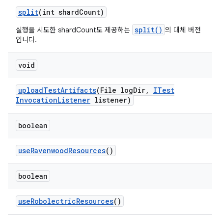
split
(int shard
Count)
split()
실행을 시도한 shardCount도 제공하는
의 대체 버전
입니다.
void
upload
Test
Artifacts
(File log
Dir
,
ITest
Invocation
Listener
listener)
boolean
use
Ravenwood
Resources
()
boolean
use
Robolectric
Resources
()