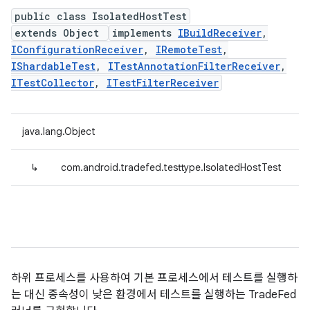
public class IsolatedHostTest
extends Object
implements
IBuildReceiver
,
IConfigurationReceiver
,
IRemoteTest
,
IShardableTest
,
ITestAnnotationFilterReceiver
,
ITestCollector
,
ITestFilterReceiver
java.lang.Object
↳
com.android.tradefed.testtype.IsolatedHostTest
하위 프로세스를 사용하여 기본 프로세스에서 테스트를 실행하
는 대신 종속성이 낮은 환경에서 테스트를 실행하는 TradeFed