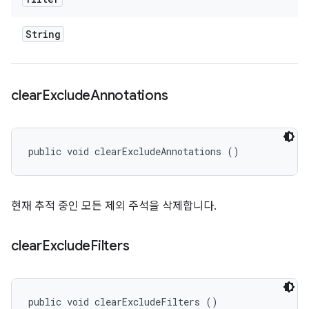
String
clear
Exclude
Annotations
public void clearExcludeAnnotations ()
현재 추적 중인 모든 제외 주석을 삭제합니다.
clear
Exclude
Filters
public void clearExcludeFilters ()