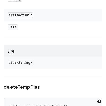
artifacts
Dir
File
반환
List<String>
delete
Temp
Files