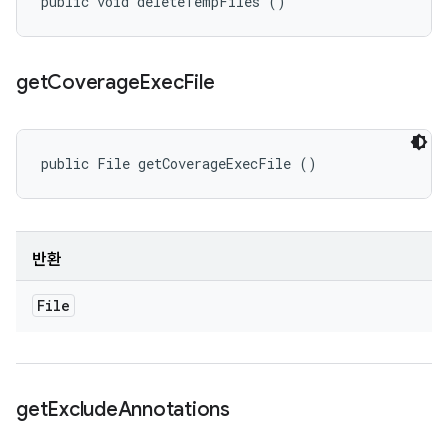
public void deleteTempFiles ()
get
Coverage
Exec
File
public File getCoverageExecFile ()
반환
File
get
Exclude
Annotations