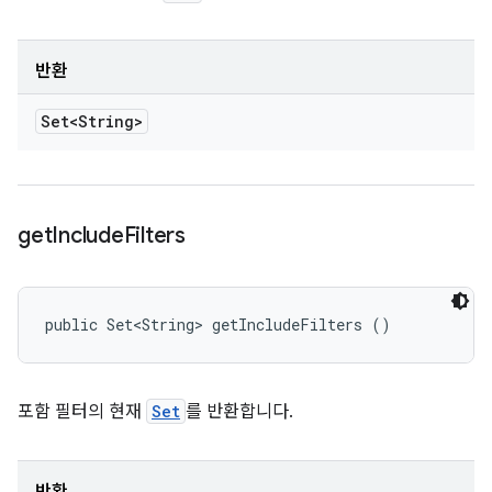
반환
Set<String>
get
Include
Filters
public Set<String> getIncludeFilters ()
포함 필터의 현재
Set
를 반환합니다.