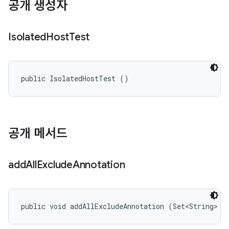
공개 생성자
Isolated
Host
Test
public IsolatedHostTest ()
공개 메서드
add
All
Exclude
Annotation
public void addAllExcludeAnnotation (Set<String> n