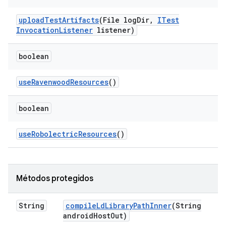
upload
Test
Artifacts
(File log
Dir
,
ITest
Invocation
Listener
listener)
boolean
use
Ravenwood
Resources
()
boolean
use
Robolectric
Resources
()
Métodos protegidos
String
compile
Ld
Library
Path
Inner
(String
android
Host
Out)