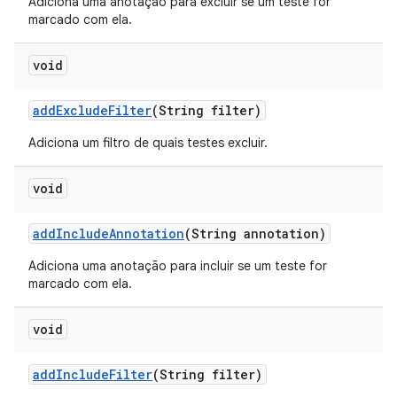
Adiciona uma anotação para excluir se um teste for
marcado com ela.
void
add
Exclude
Filter
(String filter)
Adiciona um filtro de quais testes excluir.
void
add
Include
Annotation
(String annotation)
Adiciona uma anotação para incluir se um teste for
marcado com ela.
void
add
Include
Filter
(String filter)