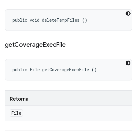
public void deleteTempFiles ()
get
Coverage
Exec
File
public File getCoverageExecFile ()
Retorna
File