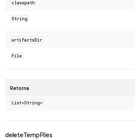
classpath
String
artifacts
Dir
File
Retorna
List<String>
delete
Temp
Files