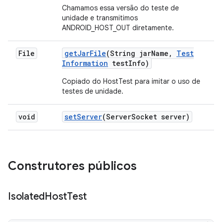
Chamamos essa versão do teste de
unidade e transmitimos
ANDROID_HOST_OUT diretamente.
File
get
Jar
File
(String jar
Name
,
Test
Information
test
Info)
Copiado do HostTest para imitar o uso de
testes de unidade.
void
set
Server
(Server
Socket server)
Construtores públicos
Isolated
Host
Test