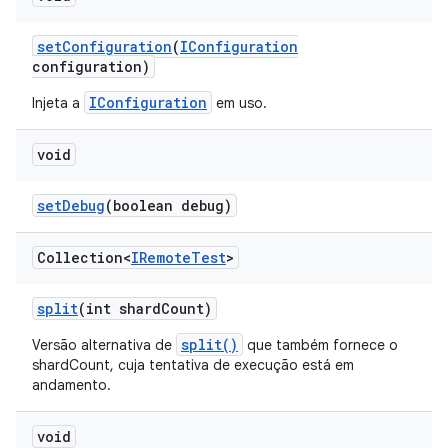
set
Configuration
(
IConfiguration
configuration)
IConfiguration
Injeta a
em uso.
void
set
Debug
(boolean debug)
Collection<
IRemote
Test
>
split
(int shard
Count)
split()
Versão alternativa de
que também fornece o
shardCount, cuja tentativa de execução está em
andamento.
void