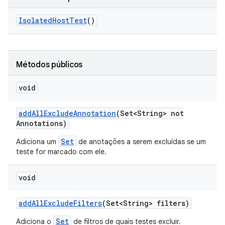
Isolated
Host
Test
()
Métodos públicos
void
add
All
Exclude
Annotation
(Set<String> not
Annotations)
Set
Adiciona um
de anotações a serem excluídas se um
teste for marcado com ele.
void
add
All
Exclude
Filters
(Set<String> filters)
Set
Adiciona o
de filtros de quais testes excluir.