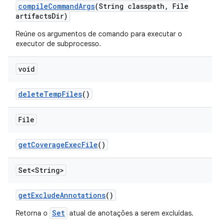
compile
Command
Args
(String classpath
,
File
artifacts
Dir)
Reúne os argumentos de comando para executar o
executor de subprocesso.
void
delete
Temp
Files
()
File
get
Coverage
Exec
File
()
Set<String>
get
Exclude
Annotations
()
Set
Retorna o
atual de anotações a serem excluídas.