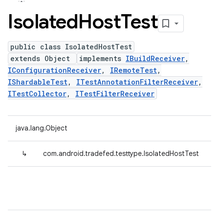
Isolated
Host
Test
public class IsolatedHostTest
extends Object
implements
IBuildReceiver
,
IConfigurationReceiver
,
IRemoteTest
,
IShardableTest
,
ITestAnnotationFilterReceiver
,
ITestCollector
,
ITestFilterReceiver
java.lang.Object
↳
com.android.tradefed.testtype.IsolatedHostTest