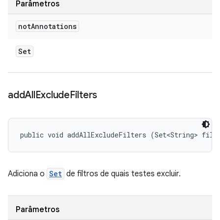
Parâmetros
not
Annotations
Set
add
All
Exclude
Filters
public void addAllExcludeFilters (Set<String> filt
Adiciona o
Set
de filtros de quais testes excluir.
Parâmetros