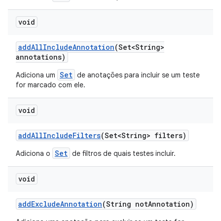
void
add
All
Include
Annotation
(Set<String>
annotations)
Set
Adiciona um
de anotações para incluir se um teste
for marcado com ele.
void
add
All
Include
Filters
(Set<String> filters)
Set
Adiciona o
de filtros de quais testes incluir.
void
add
Exclude
Annotation
(String not
Annotation)