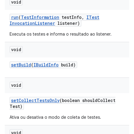
void
run
(
Test
Information
test
Info
,
ITest
Invocation
Listener
listener)
Executa os testes e informa o resultado ao listener.
void
set
Build
(
IBuild
Info
build)
void
set
Collect
Tests
Only
(boolean should
Collect
Test)
Ativa ou desativa o modo de coleta de testes.
void