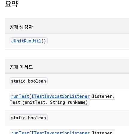
요약
공개 생성자
JUnit
Run
Util
()
공개 메서드
static boolean
run
Test
(
ITest
Invocation
Listener
listener
,
Test junit
Test
,
String run
Name)
static boolean
run
Test
(
ITest
Invocation
Listener
listener
,