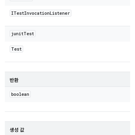
ITest
Invocation
Listener
junit
Test
Test
반환
boolean
생성 값