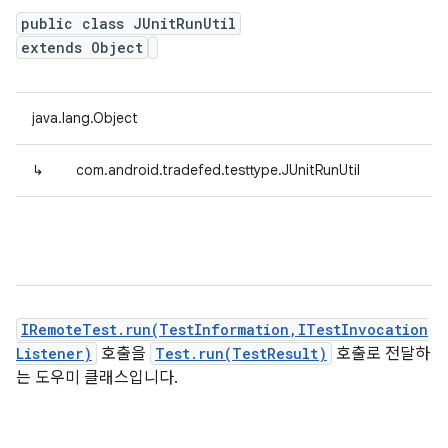
public class JUnitRunUtil
extends Object
java.lang.Object
↳
com.android.tradefed.testtype.JUnitRunUtil
IRemoteTest.run(TestInformation,ITestInvocation
Listener)
호출을
Test.run(TestResult)
호출로 전달하
는 도우미 클래스입니다.