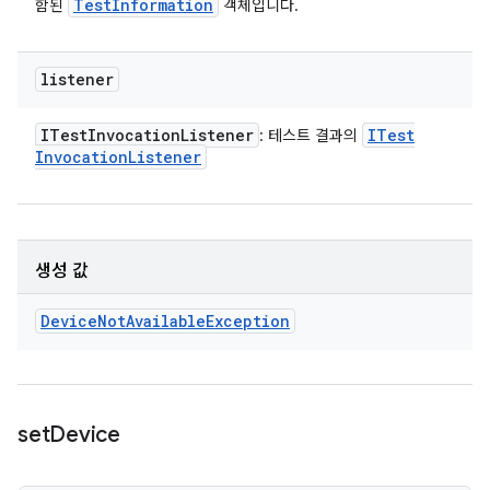
Test
Information
함된
객체입니다.
listener
ITest
Invocation
Listener
ITest
: 테스트 결과의
Invocation
Listener
생성 값
Device
Not
Available
Exception
set
Device