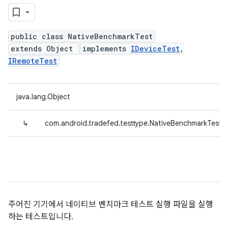
public class NativeBenchmarkTest
extends Object
implements
IDeviceTest
,
IRemoteTest
java.lang.Object
↳
com.android.tradefed.testtype.NativeBenchmarkTest
주어진 기기에서 네이티브 벤치마크 테스트 실행 파일을 실행
하는 테스트입니다.