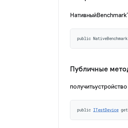
НативныйBenchmark
public NativeBenchmar
Публичные мето
получитьустройств
public 
ITestDevice
 get