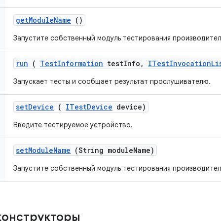
get
Module
Name
()
Запустите собственный модуль тестирования производител
run
(
Test
Information
test
Info
,
ITest
Invocation
Li
Запускает тесты и сообщает результат прослушивателю.
set
Device
(
ITest
Device
device)
Введите тестируемое устройство.
set
Module
Name
(String module
Name)
Запустите собственный модуль тестирования производител
конструкторы