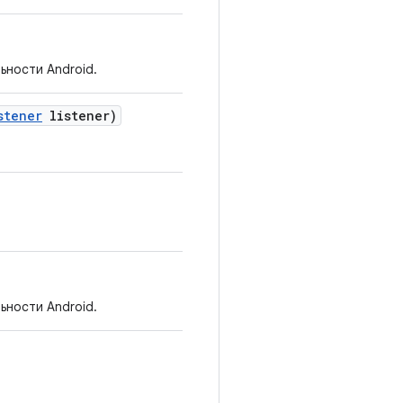
ьности Android.
stener
listener)
ьности Android.