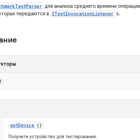
chmarkTestParser
для анализа среднего времени операци
которых передаются в
ITestInvocationListener
s.
жание
укторы
)
get
Device
()
Получите устройство для тестирования.