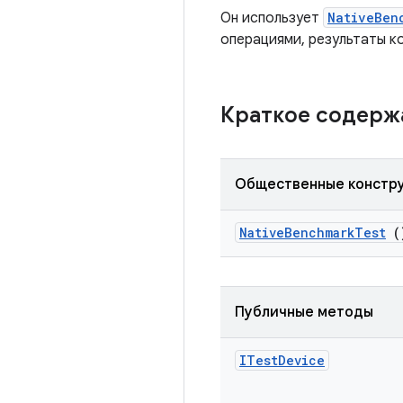
Он использует
NativeBen
операциями, результаты 
Краткое содер
Общественные констр
Native
Benchmark
Test
(
Публичные методы
ITest
Device