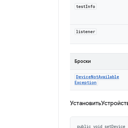
test
Info
listener
Броски
Device
Not
Available
Exception
УстановитьУстройс
public void setDevice 