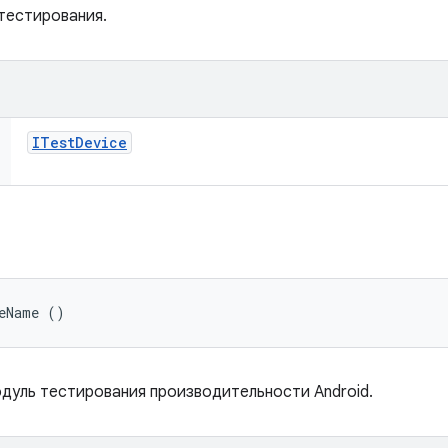
тестирования.
ITest
Device
leName ()
дуль тестирования производительности Android.