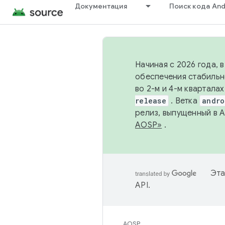
Документация
Поиск кода And
Начиная с 2026 года, 
обеспечения стабильн
во 2-м и 4-м квартала
release
. Ветка
andro
релиз, выпущенный в 
AOSP»
.
Эта
API
.
AOSP