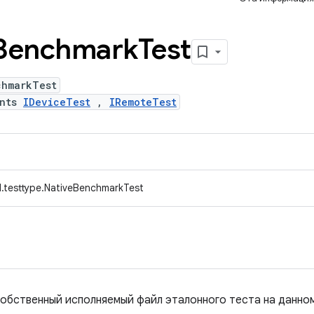
Benchmark
Test
chmarkTest
ents
IDeviceTest
,
IRemoteTest
.testtype.NativeBenchmarkTest
собственный исполняемый файл эталонного теста на данно