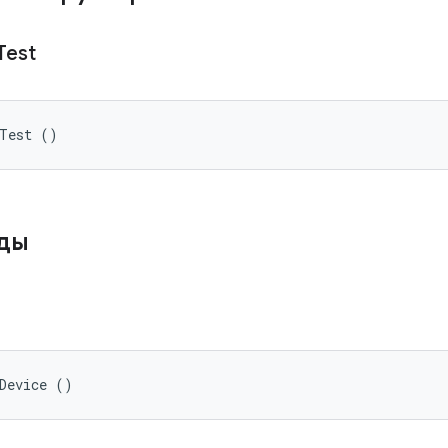
Test
kTest ()
ды
о
Device ()