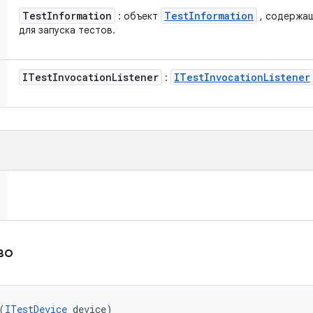
Test
Information
Test
Information
: объект
, содержа
для запуска тестов.
ITest
Invocation
Listener
ITest
Invocation
Listener
:
тво
(
ITestDevice
 device)