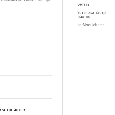
бегать
УстановитьУстр
ойство
setModuleName
м устройстве.