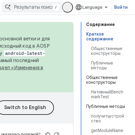
/
Войти
Содержание
Краткое
основной ветки и для
содержание
исходный код в AOSP
Общественные
ку
android-latest-
конструкторы
 самый последний
Публичные
здел «Изменения в
методы
Общественные
конструкторы
НативныйBench
markTest
Публичные методы
получитьустрой
ство
getModuleName
 оказалась полезной?