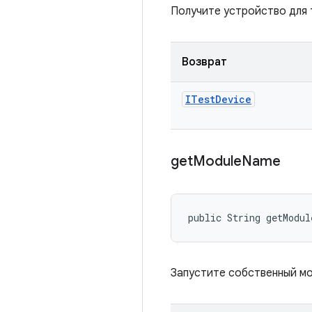
Получите устройство для 
Возврат
ITest
Device
get
Module
Name
public String getModu
Запустите собственный мо