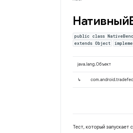
Нативный
public class NativeBen
extends Object
implem
java.lang.Объект
↳
com.android.tradefed
Тест, который запускает 