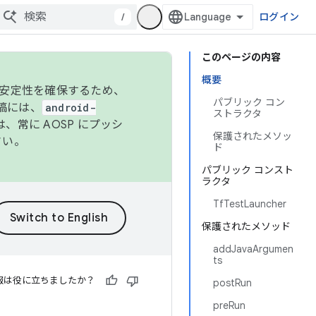
/
ログイン
このページの内容
概要
の安定性を確保するため、
パブリック コン
投稿には、
android-
ストラクタ
、常に AOSP にプッシ
保護されたメソッ
さい。
ド
パブリック コンスト
ラクタ
TfTestLauncher
保護されたメソッド
addJavaArgumen
ts
報は役に立ちましたか？
postRun
preRun