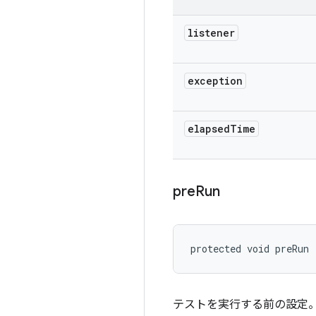
listener
exception
elapsed
Time
pre
Run
protected void preRun 
テストを実行する前の設定