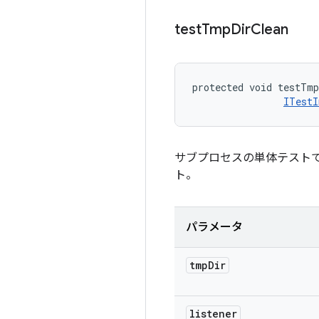
test
Tmp
Dir
Clean
protected void testTmp
ITestI
サブプロセスの単体テスト
ト。
パラメータ
tmp
Dir
listener