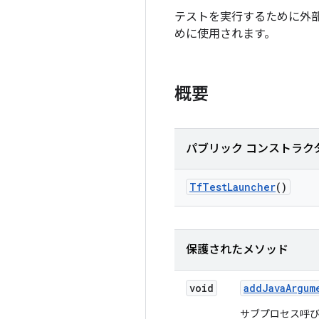
テストを実行するために外部の
めに使用されます。
概要
パブリック コンストラク
Tf
Test
Launcher
()
保護されたメソッド
void
add
Java
Argum
サブプロセス呼び