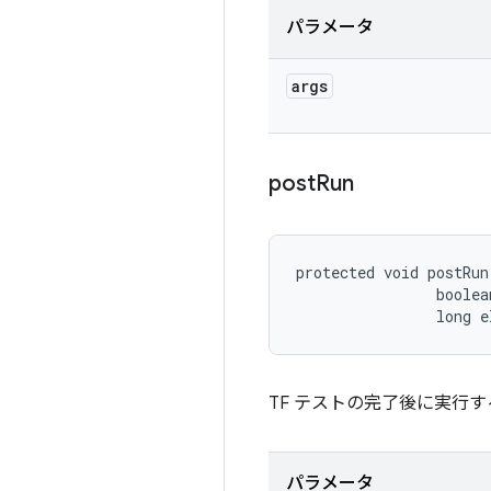
パラメータ
args
post
Run
protected void postRun
                boolea
                long e
TF テストの完了後に実行
パラメータ