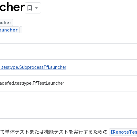
cher
ncher
auncher
d.testtype.SubprocessTfLauncher
adefed.testtype.TfTestLauncher
対して単体テストまたは機能テストを実行するための
IRemoteTe