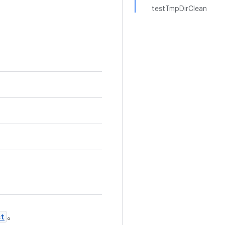
testTmpDirClean
st
。