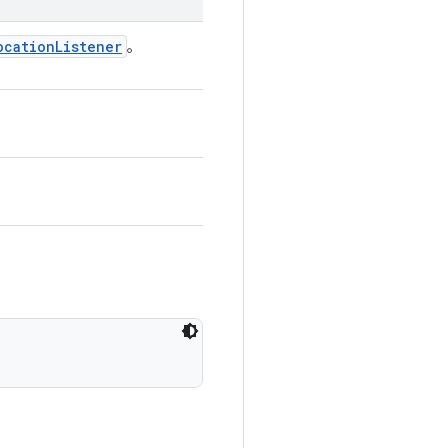
ocation
Listener
。