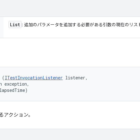
List
: 追加のパラメータを追加する必要がある引数の現在のリス
 (
ITestInvocationListener
 listener, 

n exception, 

lapsedTime)
するアクション。