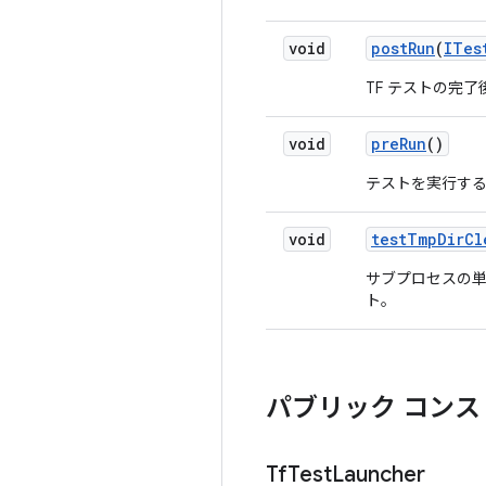
void
post
Run
(
ITes
TF テストの完
void
pre
Run
()
テストを実行す
void
test
Tmp
Dir
Cl
サブプロセスの
ト。
パブリック コンス
Tf
Test
Launcher