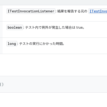
ITest
Invocation
Listener
ITest
Inv
: 結果を報告する元の
boolean
: テスト内で例外が発生した場合は true。
long
: テストの実行にかかった時間。
()
。