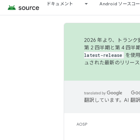
ドキュメント
Android ソース
2026 年より、トラ
第 2 四半期と第 4 四
latest-release
を使用
ュされた最新のリリース
Go
翻訳しています。AI 
AOSP