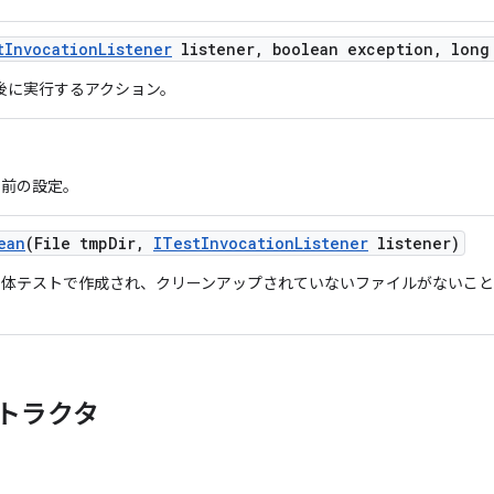
t
Invocation
Listener
listener
,
boolean exception
,
long 
了後に実行するアクション。
る前の設定。
ean
(File tmp
Dir
,
ITest
Invocation
Listener
listener)
単体テストで作成され、クリーンアップされていないファイルがないこ
トラクタ