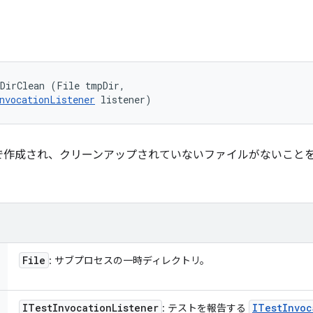
DirClean (File tmpDir, 

nvocationListener
 listener)
で作成され、クリーンアップされていないファイルがないこと
File
: サブプロセスの一時ディレクトリ。
ITest
Invocation
Listener
ITest
Invoc
: テストを報告する