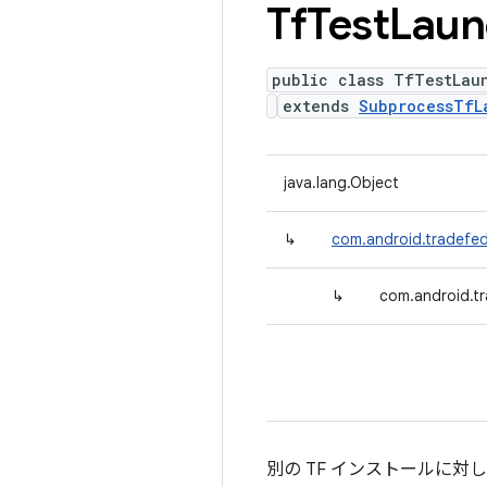
Tf
Test
Laun
public class TfTestLau
extends
SubprocessTfL
java.lang.Object
↳
com.android.tradefe
↳
com.android.tr
別の TF インストールに