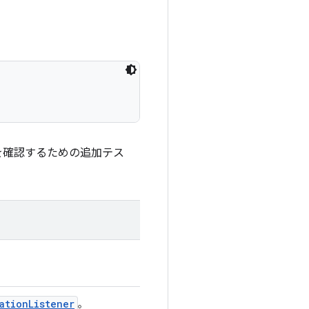
を確認するための追加テス
ation
Listener
。