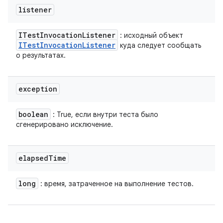
listener
ITest
Invocation
Listener
: исходный объект
ITest
Invocation
Listener
куда следует сообщать
о результатах.
exception
boolean
: True, если внутри теста было
сгенерировано исключение.
elapsed
Time
long
: время, затраченное на выполнение тестов.