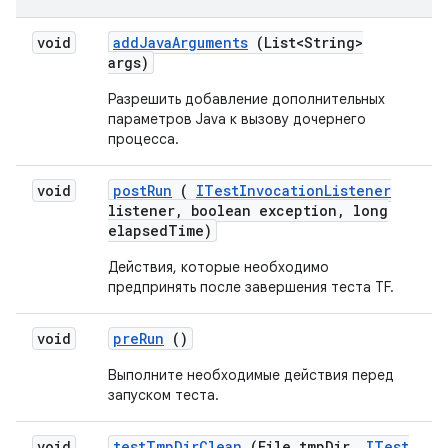
void
add
Java
Arguments
(List<String>
args)
Разрешить добавление дополнительных
параметров Java к вызову дочернего
процесса.
void
post
Run
(
ITest
Invocation
Listener
listener
,
boolean exception
,
long
elapsed
Time)
Действия, которые необходимо
предпринять после завершения теста TF.
void
pre
Run
()
Выполните необходимые действия перед
запуском теста.
void
test
Tmp
Dir
Clean
(File tmp
Dir
,
ITest