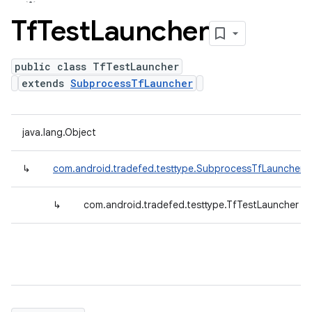
Tf
Test
Launcher
public class TfTestLauncher
extends
SubprocessTfLauncher
java.lang.Object
↳
com.android.tradefed.testtype.SubprocessTfLauncher
↳
com.android.tradefed.testtype.TfTestLauncher