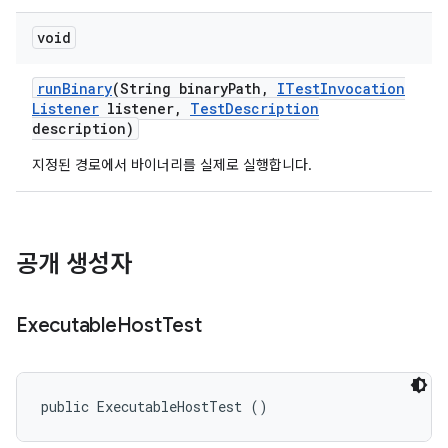
void
run
Binary
(String binary
Path
,
ITest
Invocation
Listener
listener
,
Test
Description
description)
지정된 경로에서 바이너리를 실제로 실행합니다.
공개 생성자
Executable
Host
Test
public ExecutableHostTest ()