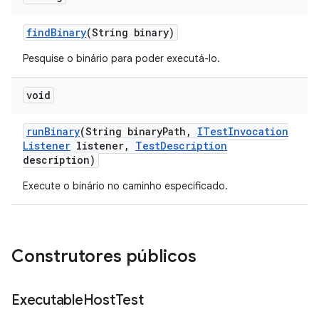
find
Binary
(String binary)
Pesquise o binário para poder executá-lo.
void
run
Binary
(String binary
Path
,
ITest
Invocation
Listener
listener
,
Test
Description
description)
Execute o binário no caminho especificado.
Construtores públicos
Executable
Host
Test