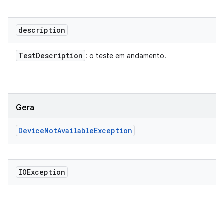
description
Test
Description
: o teste em andamento.
Gera
Device
Not
Available
Exception
IOException