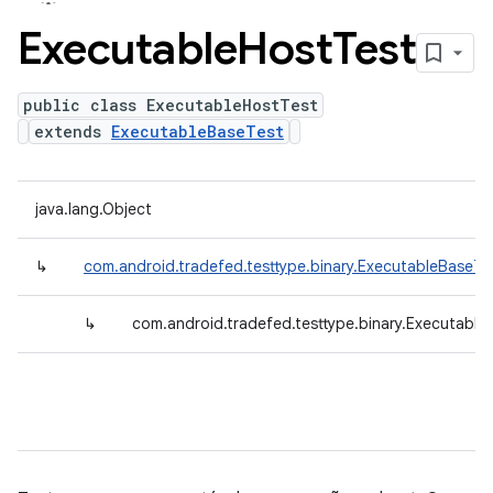
Executable
Host
Test
public class ExecutableHostTest
extends
ExecutableBaseTest
java.lang.Object
↳
com.android.tradefed.testtype.binary.ExecutableBaseTe
↳
com.android.tradefed.testtype.binary.Executable