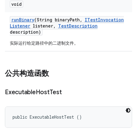
void
run
Binary
(String binary
Path
,
ITest
Invocation
Listener
listener
,
Test
Description
description)
实际运行给定路径中的二进制文件。
公共构造函数
Executable
Host
Test
public ExecutableHostTest ()