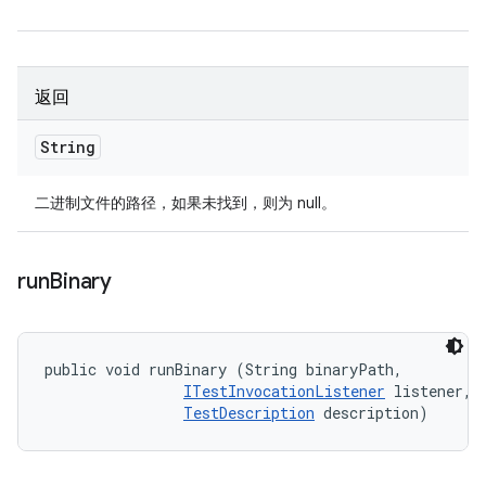
返回
String
二进制文件的路径，如果未找到，则为 null。
run
Binary
public void runBinary (String binaryPath, 

ITestInvocationListener
 listener, 

TestDescription
 description)