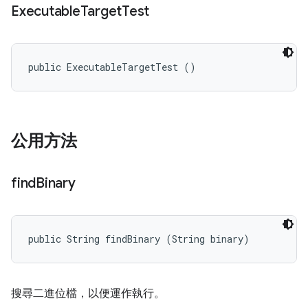
Executable
Target
Test
public ExecutableTargetTest ()
公用方法
find
Binary
public String findBinary (String binary)
搜尋二進位檔，以便運作執行。