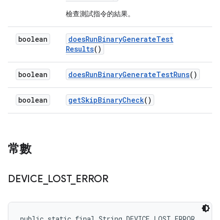
檢查測試指令的結果。
boolean
does
Run
Binary
Generate
Test
Results
()
boolean
does
Run
Binary
Generate
Test
Runs
()
boolean
get
Skip
Binary
Check
()
常數
DEVICE
_
LOST
_
ERROR
public static final String DEVICE_LOST_ERROR