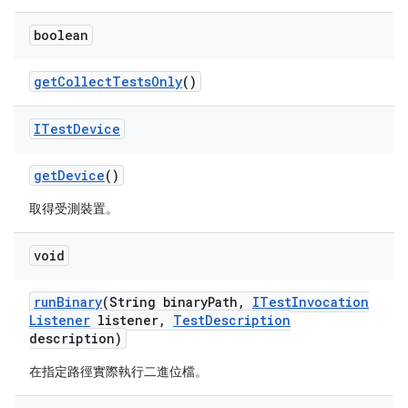
boolean
get
Collect
Tests
Only
()
ITest
Device
get
Device
()
取得受測裝置。
void
run
Binary
(String binary
Path
,
ITest
Invocation
Listener
listener
,
Test
Description
description)
在指定路徑實際執行二進位檔。