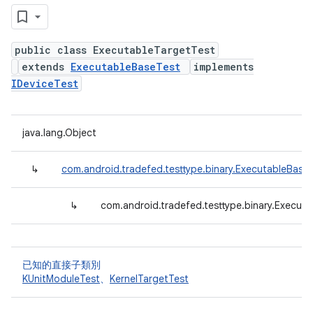
public class ExecutableTargetTest
extends
ExecutableBaseTest
implements
IDeviceTest
java.lang.Object
↳
com.android.tradefed.testtype.binary.ExecutableBase
↳
com.android.tradefed.testtype.binary.Execut
已知的直接子類別
KUnitModuleTest
、
KernelTargetTest