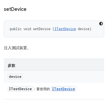
set
Device
public void setDevice (
ITestDevice
 device)
注入測試裝置。
參數
device
ITest
Device
ITest
Device
：要使用的