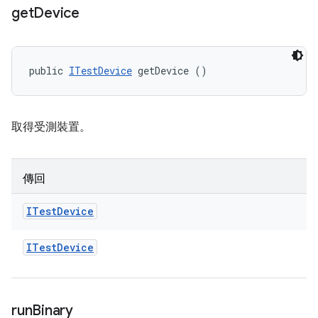
get
Device
public 
ITestDevice
 getDevice ()
取得受測裝置。
傳回
ITest
Device
ITest
Device
run
Binary