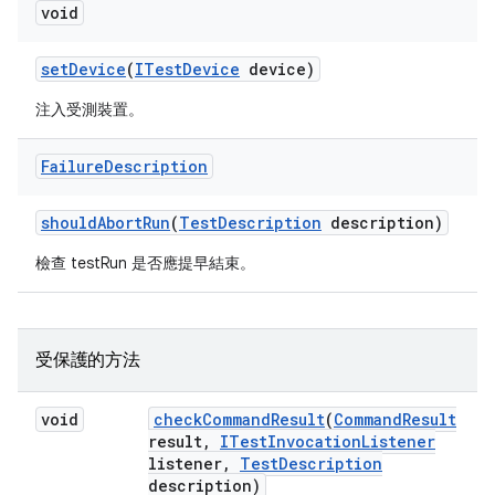
void
set
Device
(
ITest
Device
device)
注入受測裝置。
Failure
Description
should
Abort
Run
(
Test
Description
description)
檢查 testRun 是否應提早結束。
受保護的方法
void
check
Command
Result
(
Command
Result
result
,
ITest
Invocation
Listener
listener
,
Test
Description
description)