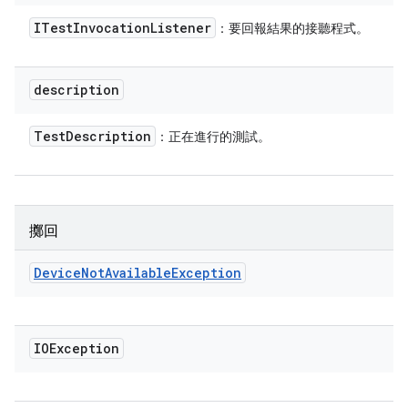
ITest
Invocation
Listener
：要回報結果的接聽程式。
description
Test
Description
：正在進行的測試。
擲回
Device
Not
Available
Exception
IOException