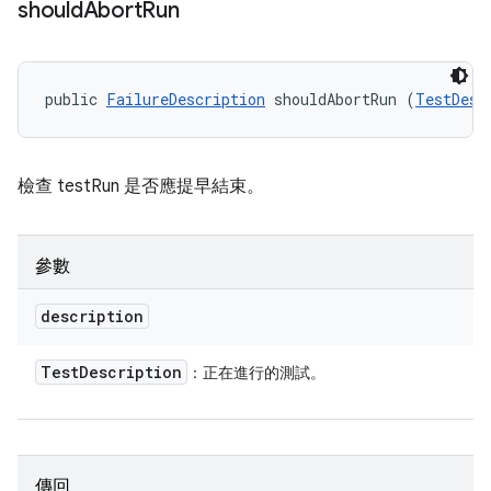
should
Abort
Run
public 
FailureDescription
 shouldAbortRun (
TestDesc
檢查 testRun 是否應提早結束。
參數
description
Test
Description
：正在進行的測試。
傳回