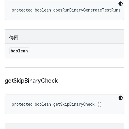
protected boolean doesRunBinaryGenerateTestRuns ()
傳回
boolean
get
Skip
Binary
Check
protected boolean getSkipBinaryCheck ()