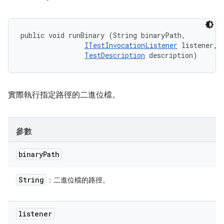
public void runBinary (String binaryPath, 

ITestInvocationListener
 listener, 

TestDescription
 description)
實際執行指定路徑的二進位檔。
參數
binary
Path
String
：二進位檔的路徑。
listener