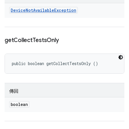
Device
Not
Available
Exception
get
Collect
Tests
Only
public boolean getCollectTestsOnly ()
傳回
boolean