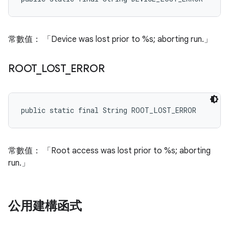
常數值： 「Device was lost prior to %s; aborting run.」
ROOT
_
LOST
_
ERROR
public static final String ROOT_LOST_ERROR
常數值： 「Root access was lost prior to %s; aborting
run.」
公用建構函式