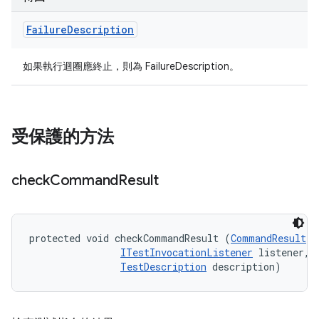
Failure
Description
如果執行迴圈應終止，則為 FailureDescription。
受保護的方法
check
Command
Result
protected void checkCommandResult (
CommandResult
 r
ITestInvocationListener
 listener, 

TestDescription
 description)