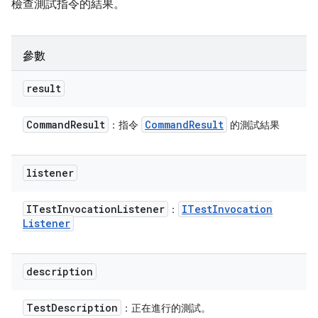
檢查測試指令的結果。
參數
result
Command
Result
Command
Result
：指令
的測試結果
listener
ITest
Invocation
Listener
ITest
Invocation
：
Listener
description
Test
Description
：正在進行的測試。