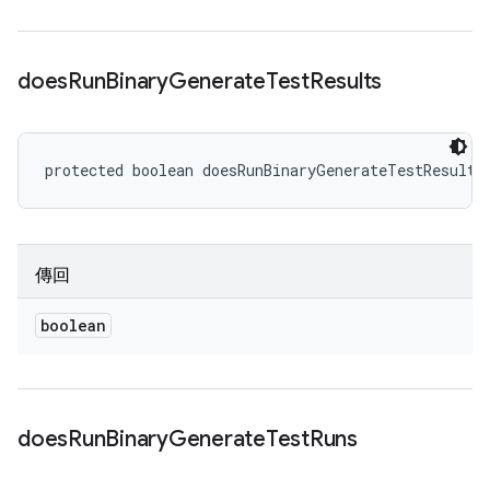
does
Run
Binary
Generate
Test
Results
protected boolean doesRunBinaryGenerateTestResults
傳回
boolean
does
Run
Binary
Generate
Test
Runs