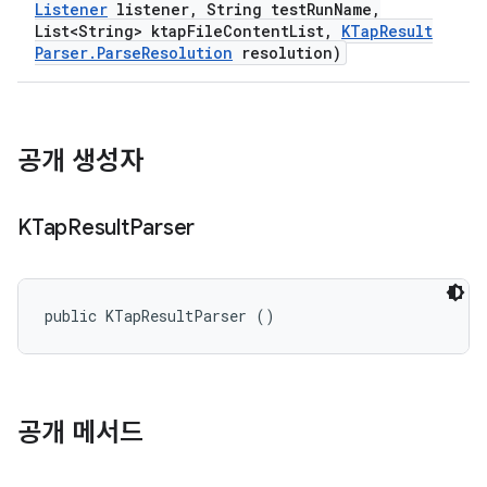
Listener
listener
,
String test
Run
Name
,
List<String> ktap
File
Content
List
,
KTap
Result
Parser
.
Parse
Resolution
resolution)
공개 생성자
KTap
Result
Parser
public KTapResultParser ()
공개 메서드