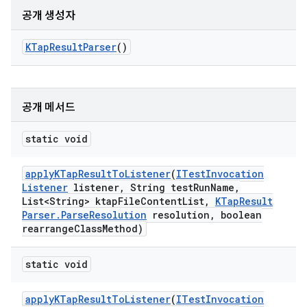
공개 생성자
KTap
Result
Parser
()
공개 메서드
static void
apply
KTap
Result
To
Listener
(
ITest
Invocation
Listener
listener
,
String test
Run
Name
,
List<String> ktap
File
Content
List
,
KTap
Result
Parser
.
Parse
Resolution
resolution
,
boolean
rearrange
Class
Method)
static void
apply
KTap
Result
To
Listener
(
ITest
Invocation