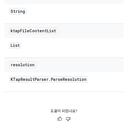
String
ktap
File
Content
List
List
resolution
KTap
Result
Parser
.
Parse
Resolution
도움이 되었나요?