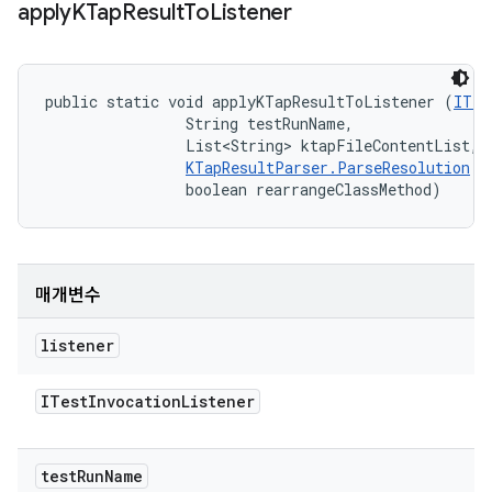
apply
KTap
Result
To
Listener
public static void applyKTapResultToListener (
ITes
                String testRunName, 

                List<String> ktapFileContentList, 

KTapResultParser.ParseResolution
 r
                boolean rearrangeClassMethod)
매개변수
listener
ITest
Invocation
Listener
test
Run
Name