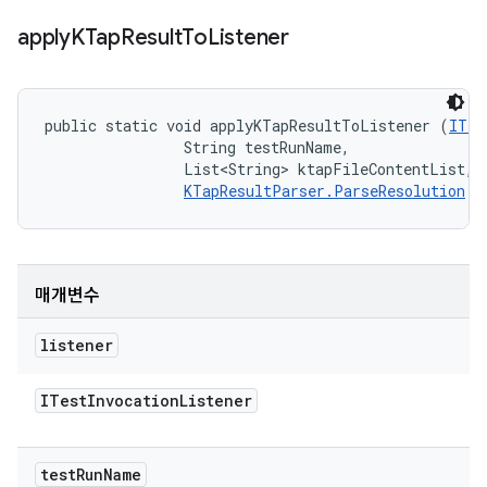
apply
KTap
Result
To
Listener
public static void applyKTapResultToListener (
ITes
                String testRunName, 

                List<String> ktapFileContentList, 

KTapResultParser.ParseResolution
 r
매개변수
listener
ITest
Invocation
Listener
test
Run
Name