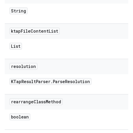
String
ktap
File
Content
List
List
resolution
KTap
Result
Parser
.
Parse
Resolution
rearrange
Class
Method
boolean