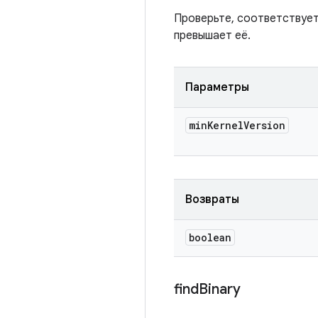
Проверьте, соответствует
превышает её.
Параметры
min
Kernel
Version
Возвраты
boolean
find
Binary