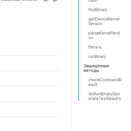
rsion
findBinary
getDeviceKernel
Version
parseKernelVersi
on
бегать
runBinary
Защищенные
методы
checkCommandR
esult
doRunBinaryGen
erateTestResults