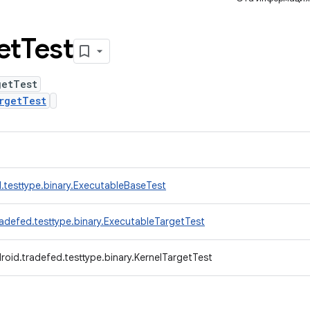
et
Test
getTest
rgetTest
.testtype.binary.ExecutableBaseTest
adefed.testtype.binary.ExecutableTargetTest
oid.tradefed.testtype.binary.KernelTargetTest