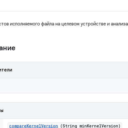
стов исполняемого файла на целевом устройстве и анализа
жание
ители
ды
compare
Kernel
Version
(String min
Kernel
Version)