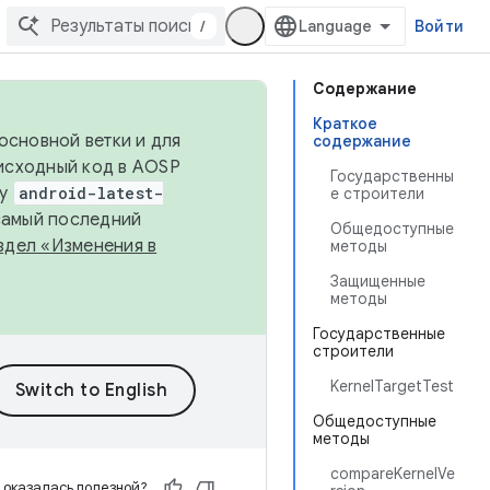
/
Войти
Содержание
Краткое
основной ветки и для
содержание
исходный код в AOSP
Государственны
ку
android-latest-
е строители
 самый последний
Общедоступные
здел «Изменения в
методы
Защищенные
методы
Государственные
строители
KernelTargetTest
Общедоступные
методы
compareKernelVe
 оказалась полезной?