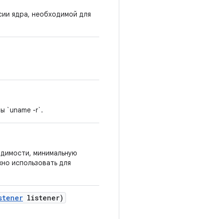
сии ядра, необходимой для
 `uname -r`.
одимости, минимальную
жно использовать для
stener
listener)