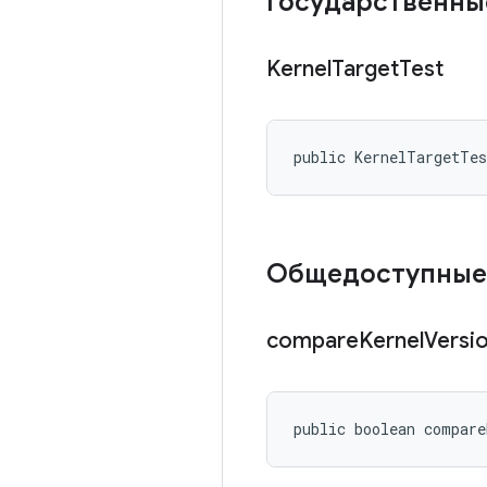
Государственны
Kernel
Target
Test
public KernelTargetTe
Общедоступные
compare
Kernel
Versi
public boolean compare