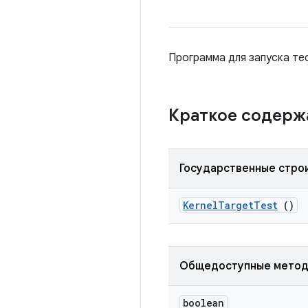
Программа для запуска те
Краткое содер
Государственные стро
Kernel
Target
Test
()
Общедоступные мето
boolean