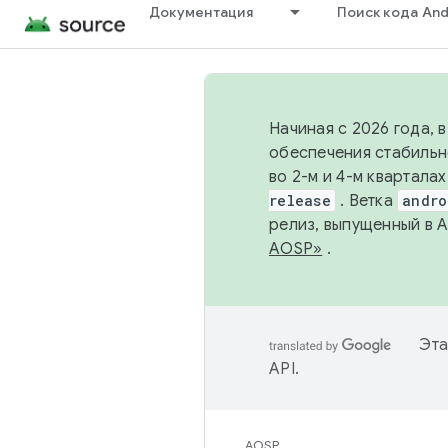
Документация
Поиск кода And
Начиная с 2026 года, 
обеспечения стабильн
во 2-м и 4-м квартала
release
. Ветка
andro
релиз, выпущенный в 
AOSP»
.
Эта
API
.
AOSP