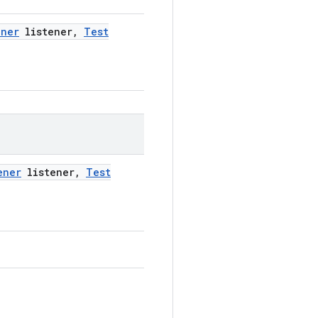
ener
listener
,
Test
ener
listener
,
Test