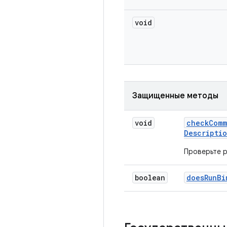
void
Защищенные методы
void
check
Comm
Descripti
Проверьте р
boolean
does
Run
Bi