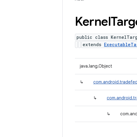
Kernel
Targ
public class KernelTar
extends
ExecutableTa
java.lang.Object
↳
com.android.tradefed
↳
com.android.tr
↳
com.andr