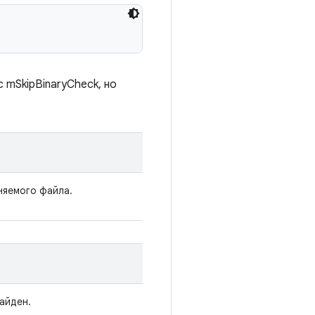
 mSkipBinaryCheck, но
няемого файла.
найден.