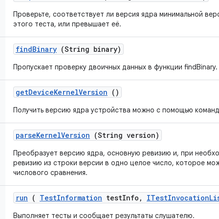
Проверьте, соответствует ли версия ядра минимальной вер
этого теста, или превышает её.
find
Binary
(String binary)
Пропускает проверку двоичных данных в функции findBinary.
get
Device
Kernel
Version
()
Получить версию ядра устройства можно с помощью команды
parse
Kernel
Version
(String version)
Преобразует версию ядра, основную ревизию и, при необх
ревизию из строки версии в одно целое число, которое мо
числового сравнения.
run
(
Test
Information
test
Info
,
ITest
Invocation
Li
Выполняет тесты и сообщает результаты слушателю.