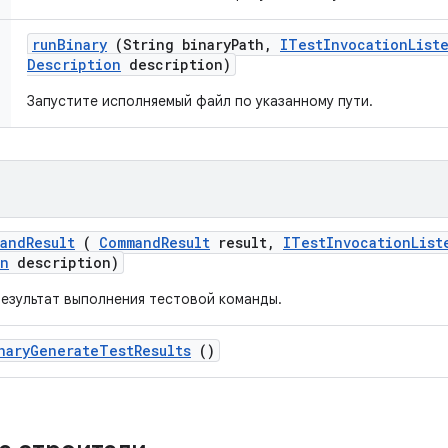
run
Binary
(String binary
Path
,
ITest
Invocation
List
Description
description)
Запустите исполняемый файл по указанному пути.
and
Result
(
Command
Result
result
,
ITest
Invocation
List
on
description)
езультат выполнения тестовой команды.
nary
Generate
Test
Results
()