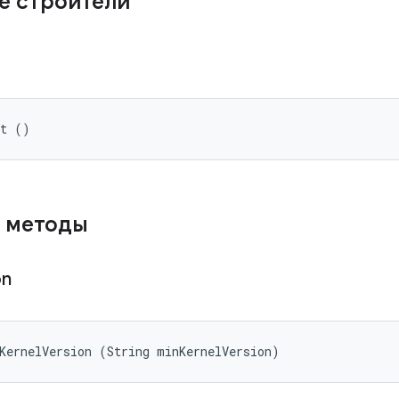
е строители
st ()
 методы
on
KernelVersion (String minKernelVersion)