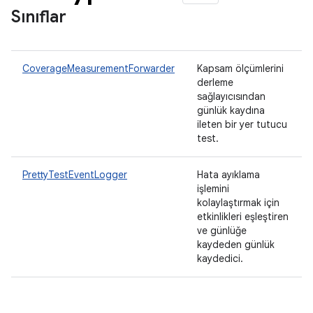
Sınıflar
CoverageMeasurementForwarder
Kapsam ölçümlerini
derleme
sağlayıcısından
günlük kaydına
ileten bir yer tutucu
test.
PrettyTestEventLogger
Hata ayıklama
işlemini
kolaylaştırmak için
etkinlikleri eşleştiren
ve günlüğe
kaydeden günlük
kaydedici.