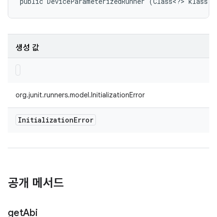
public DeviceParameterizedRunner (Class<?> klass)
생성 값
org.junit.runners.model.InitializationError
Initialization
Error
공개 메서드
get
Abi