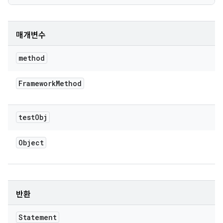
매개변수
method
Framework
Method
test
Obj
Object
반환
Statement