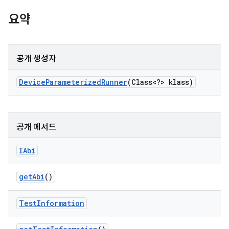
요약
공개 생성자
Device
Parameterized
Runner
(Class<?> klass)
공개 메서드
IAbi
get
Abi
()
Test
Information