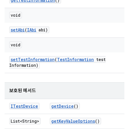
get
Test
Information
()
void
set
Abi
(
IAbi
abi)
void
set
Test
Information
(
Test
Information
test
Information)
보호된 메서드
ITest
Device
get
Device
()
List<String>
get
Key
Value
Options
()