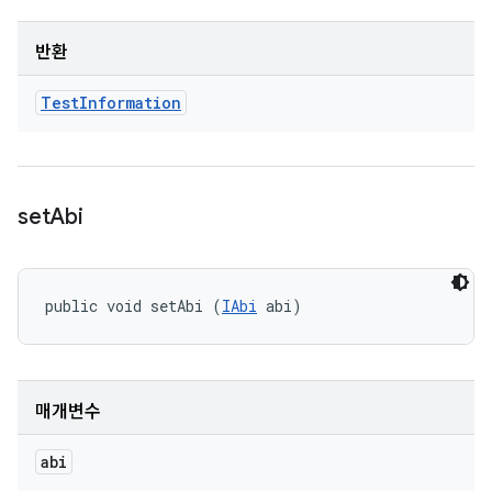
반환
Test
Information
set
Abi
public void setAbi (
IAbi
 abi)
매개변수
abi