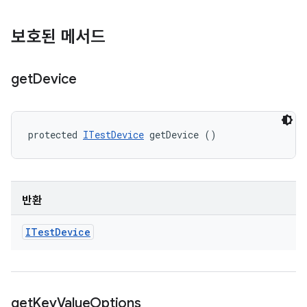
보호된 메서드
get
Device
protected 
ITestDevice
 getDevice ()
반환
ITest
Device
get
Key
Value
Options