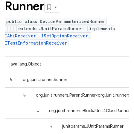
Runner
public class DeviceParameterizedRunner
extends JUnitParamsRunner
implements
IAbiReceiver
,
ISetOptionReceiver
,
ITestInformationReceiver
java.lang.Object
↳
org.junit.runner.Runner
↳
org.junit.runners.ParentRunner<org.junit.runner
↳
org.junit.runners.BlockJUnit4ClassRunner
↳
junitparams.JUnitParamsRunner