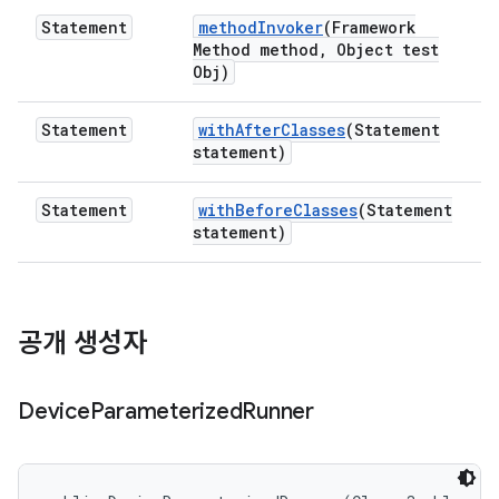
Statement
method
Invoker
(Framework
Method method
,
Object test
Obj)
Statement
with
After
Classes
(Statement
statement)
Statement
with
Before
Classes
(Statement
statement)
공개 생성자
Device
Parameterized
Runner