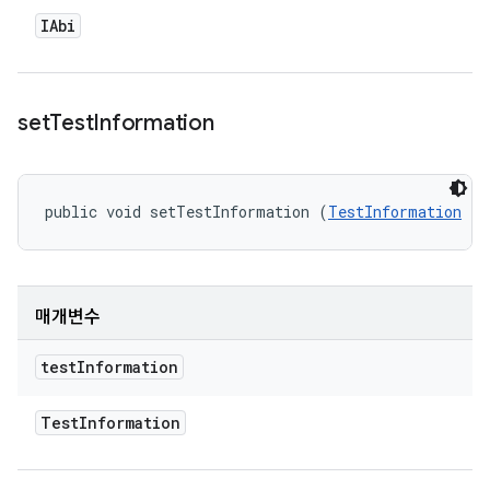
IAbi
set
Test
Information
public void setTestInformation (
TestInformation
 te
매개변수
test
Information
Test
Information