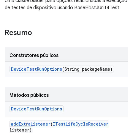
Uma classe builder para opções relacionadas à execução
de testes de dispositivo usando BaseHostJUnit4Test.
Resumo
Construtores públicos
Device
Test
Run
Options
(String package
Name)
Métodos públicos
Device
Test
Run
Options
add
Extra
Listener
(
ITest
Life
Cycle
Receiver
listener)