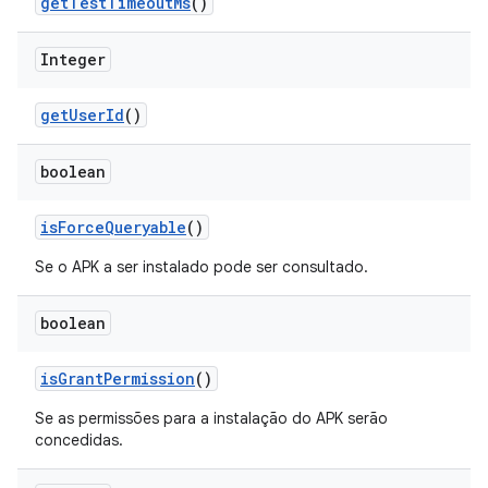
get
Test
Timeout
Ms
()
Integer
get
User
Id
()
boolean
is
Force
Queryable
()
Se o APK a ser instalado pode ser consultado.
boolean
is
Grant
Permission
()
Se as permissões para a instalação do APK serão
concedidas.