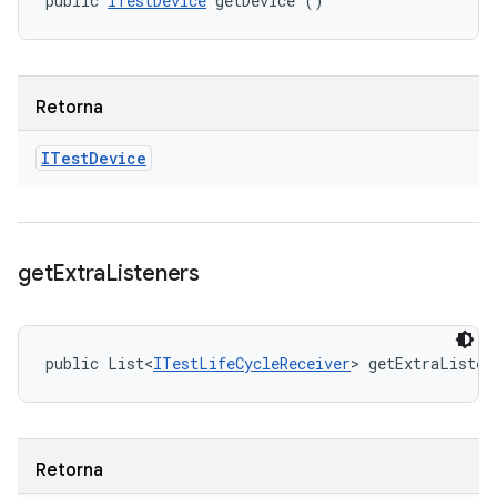
public 
ITestDevice
 getDevice ()
Retorna
ITest
Device
get
Extra
Listeners
public List<
ITestLifeCycleReceiver
> getExtraListen
Retorna