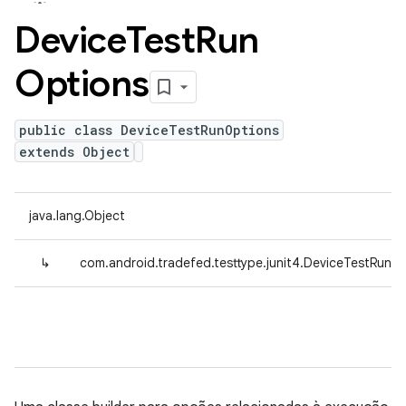
Device
Test
Run
Options
public class DeviceTestRunOptions
extends Object
java.lang.Object
↳
com.android.tradefed.testtype.junit4.DeviceTestRunO