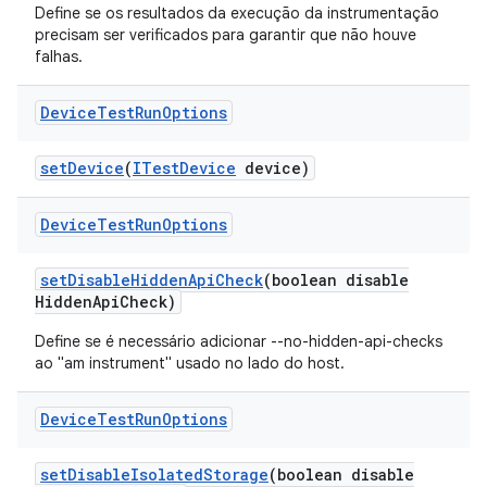
Define se os resultados da execução da instrumentação
precisam ser verificados para garantir que não houve
falhas.
Device
Test
Run
Options
set
Device
(
ITest
Device
device)
Device
Test
Run
Options
set
Disable
Hidden
Api
Check
(boolean disable
Hidden
Api
Check)
Define se é necessário adicionar --no-hidden-api-checks
ao "am instrument" usado no lado do host.
Device
Test
Run
Options
set
Disable
Isolated
Storage
(boolean disable