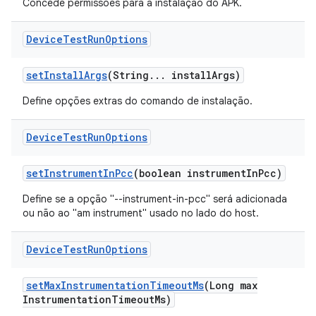
Concede permissões para a instalação do APK.
Device
Test
Run
Options
set
Install
Args
(String
.
.
.
install
Args)
Define opções extras do comando de instalação.
Device
Test
Run
Options
set
Instrument
In
Pcc
(boolean instrument
In
Pcc)
Define se a opção "--instrument-in-pcc" será adicionada
ou não ao "am instrument" usado no lado do host.
Device
Test
Run
Options
set
Max
Instrumentation
Timeout
Ms
(Long max
Instrumentation
Timeout
Ms)