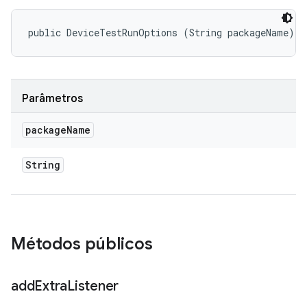
public DeviceTestRunOptions (String packageName)
Parâmetros
package
Name
String
Métodos públicos
add
Extra
Listener