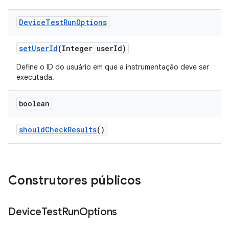
Device
Test
Run
Options
set
User
Id
(Integer user
Id)
Define o ID do usuário em que a instrumentação deve ser
executada.
boolean
should
Check
Results
()
Construtores públicos
Device
Test
Run
Options