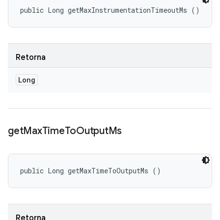
public Long getMaxInstrumentationTimeoutMs ()
Retorna
Long
get
Max
Time
To
Output
Ms
public Long getMaxTimeToOutputMs ()
Retorna