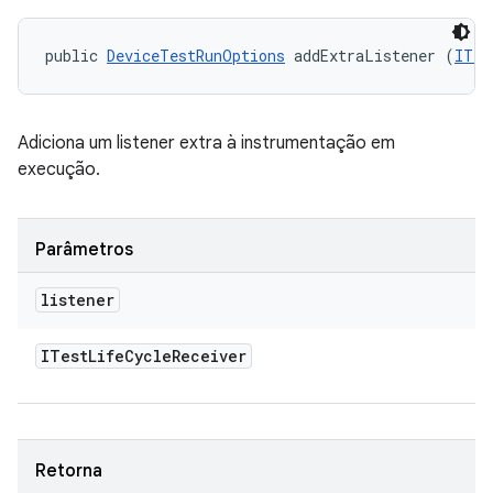
public 
DeviceTestRunOptions
 addExtraListener (
ITes
Adiciona um listener extra à instrumentação em
execução.
Parâmetros
listener
ITest
Life
Cycle
Receiver
Retorna