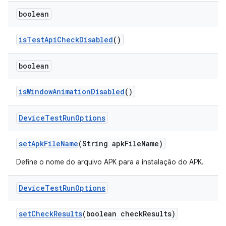
boolean
is
Test
Api
Check
Disabled
()
boolean
is
Window
Animation
Disabled
()
Device
Test
Run
Options
set
Apk
File
Name
(String apk
File
Name)
Define o nome do arquivo APK para a instalação do APK.
Device
Test
Run
Options
set
Check
Results
(boolean check
Results)