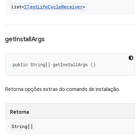
List<
ITest
Life
Cycle
Receiver
>
get
Install
Args
public String[] getInstallArgs ()
Retorna opções extras do comando de instalação.
Retorna
String[]