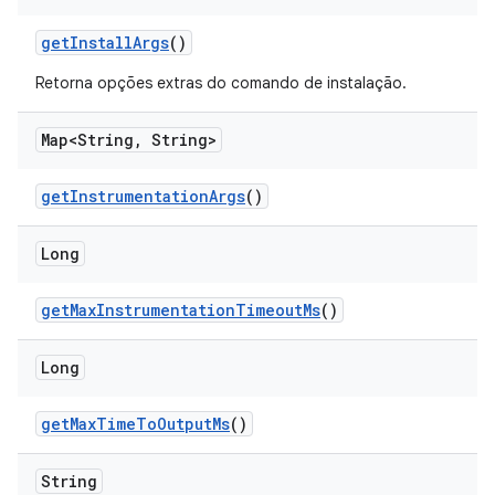
get
Install
Args
()
Retorna opções extras do comando de instalação.
Map<String
,
String>
get
Instrumentation
Args
()
Long
get
Max
Instrumentation
Timeout
Ms
()
Long
get
Max
Time
To
Output
Ms
()
String