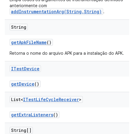
anteriormente com
addInstrumentationArg(String,String)
.
String
get
Apk
File
Name
()
Retorna o nome do arquivo APK para a instalação do APK.
ITest
Device
get
Device
()
List<
ITest
Life
Cycle
Receiver
>
get
Extra
Listeners
()
String[]