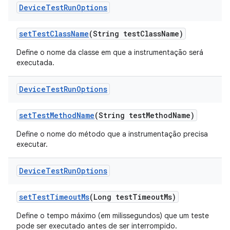
Device
Test
Run
Options
set
Test
Class
Name
(String test
Class
Name)
Define o nome da classe em que a instrumentação será
executada.
Device
Test
Run
Options
set
Test
Method
Name
(String test
Method
Name)
Define o nome do método que a instrumentação precisa
executar.
Device
Test
Run
Options
set
Test
Timeout
Ms
(Long test
Timeout
Ms)
Define o tempo máximo (em milissegundos) que um teste
pode ser executado antes de ser interrompido.