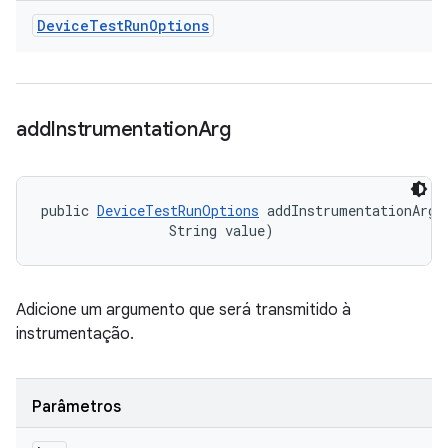
Device
Test
Run
Options
add
Instrumentation
Arg
public 
DeviceTestRunOptions
 addInstrumentationArg (
                String value)
Adicione um argumento que será transmitido à
instrumentação.
Parâmetros