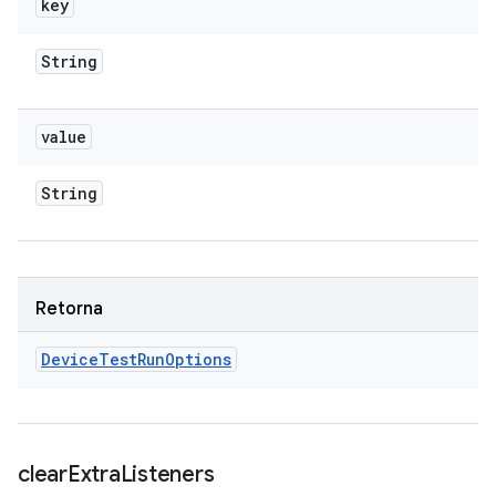
key
String
value
String
Retorna
Device
Test
Run
Options
clear
Extra
Listeners