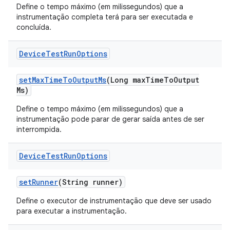
Define o tempo máximo (em milissegundos) que a
instrumentação completa terá para ser executada e
concluída.
Device
Test
Run
Options
set
Max
Time
To
Output
Ms
(Long max
Time
To
Output
Ms)
Define o tempo máximo (em milissegundos) que a
instrumentação pode parar de gerar saída antes de ser
interrompida.
Device
Test
Run
Options
set
Runner
(String runner)
Define o executor de instrumentação que deve ser usado
para executar a instrumentação.