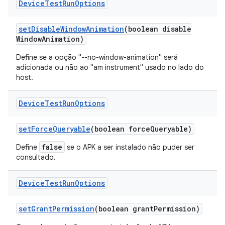
Device
Test
Run
Options
set
Disable
Window
Animation
(boolean disable
Window
Animation)
Define se a opção "--no-window-animation" será
adicionada ou não ao "am instrument" usado no lado do
host.
Device
Test
Run
Options
set
Force
Queryable
(boolean force
Queryable)
false
Define
se o APK a ser instalado não puder ser
consultado.
Device
Test
Run
Options
set
Grant
Permission
(boolean grant
Permission)