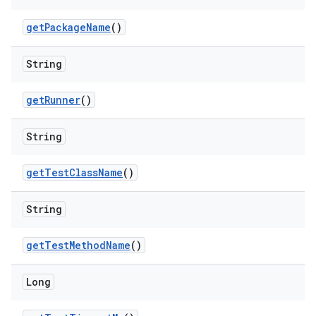
get
Package
Name
()
String
get
Runner
()
String
get
Test
Class
Name
()
String
get
Test
Method
Name
()
Long