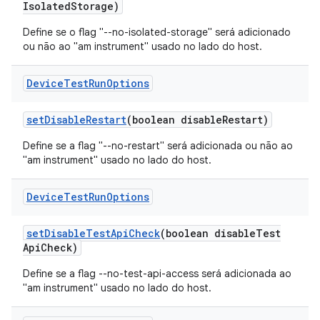
Isolated
Storage)
Define se o flag "--no-isolated-storage" será adicionado
ou não ao "am instrument" usado no lado do host.
Device
Test
Run
Options
set
Disable
Restart
(boolean disable
Restart)
Define se a flag "--no-restart" será adicionada ou não ao
"am instrument" usado no lado do host.
Device
Test
Run
Options
set
Disable
Test
Api
Check
(boolean disable
Test
Api
Check)
Define se a flag --no-test-api-access será adicionada ao
"am instrument" usado no lado do host.