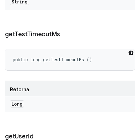
String
get
Test
Timeout
Ms
public Long getTestTimeoutMs ()
Retorna
Long
get
User
Id