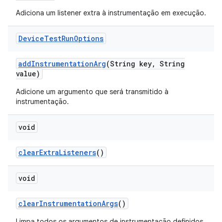
Adiciona um listener extra à instrumentação em execução.
Device
Test
Run
Options
add
Instrumentation
Arg
(String key
,
String
value)
Adicione um argumento que será transmitido à
instrumentação.
void
clear
Extra
Listeners
()
void
clear
Instrumentation
Args
()
Limpa todos os argumentos de instrumentação definidos