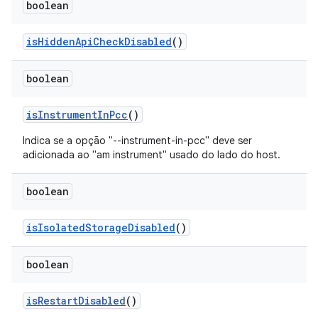
boolean
is
Hidden
Api
Check
Disabled
()
boolean
is
Instrument
In
Pcc
()
Indica se a opção "--instrument-in-pcc" deve ser
adicionada ao "am instrument" usado do lado do host.
boolean
is
Isolated
Storage
Disabled
()
boolean
is
Restart
Disabled
()