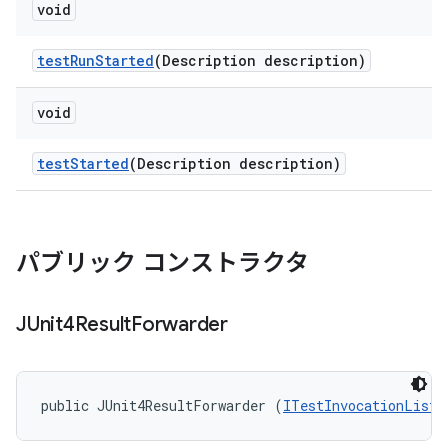
void
test
Run
Started
(Description description)
void
test
Started
(Description description)
パブリック コンストラクタ
JUnit4Result
Forwarder
public JUnit4ResultForwarder (
ITestInvocationListe