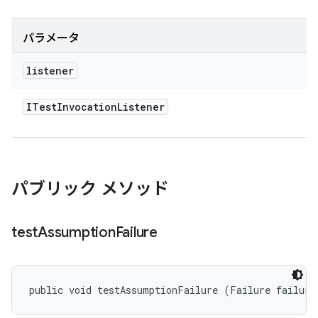
パラメータ
listener
ITest
Invocation
Listener
パブリック メソッド
test
Assumption
Failure
public void testAssumptionFailure (Failure failure