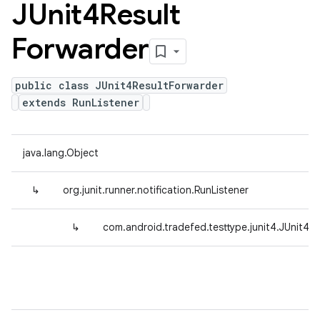
JUnit4Result
Forwarder
public class JUnit4ResultForwarder
extends RunListener
java.lang.Object
↳
org.junit.runner.notification.RunListener
↳
com.android.tradefed.testtype.junit4.JUnit4R