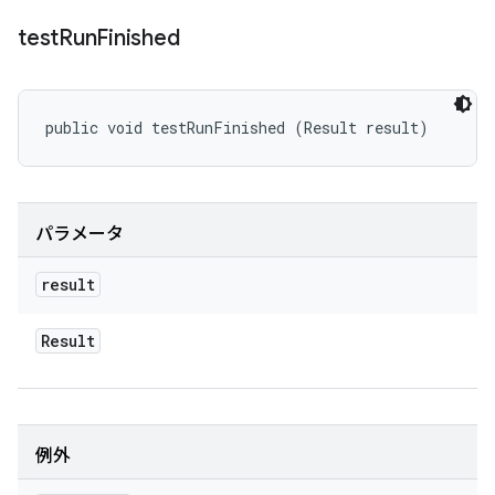
test
Run
Finished
public void testRunFinished (Result result)
パラメータ
result
Result
例外