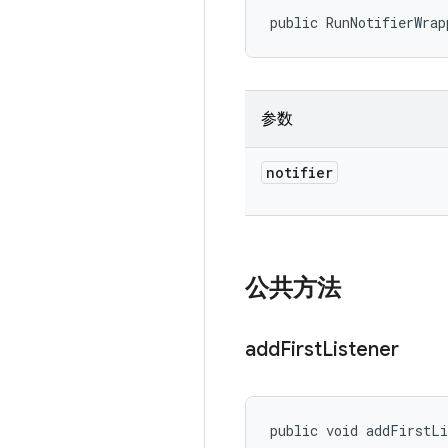
public RunNotifierWrap
参数
notifier
公共方法
add
First
Listener
public void addFirstL