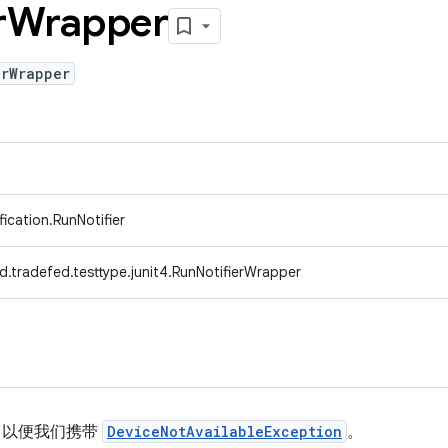
r
Wrapper
erWrapper
ification.RunNotifier
d.tradefed.testtype.junit4.RunNotifierWrapper
，以便我们携带
DeviceNotAvailableException
。