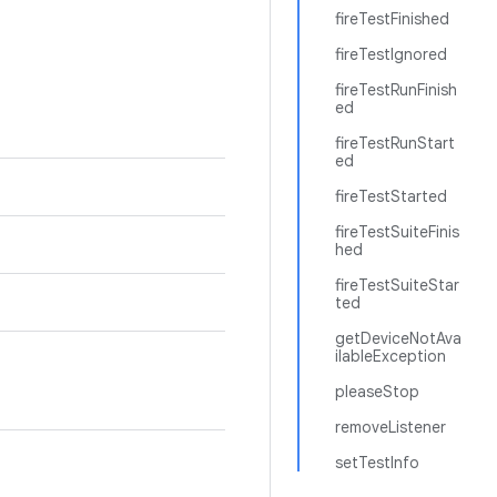
fireTestFinished
fireTestIgnored
fireTestRunFinish
ed
fireTestRunStart
ed
fireTestStarted
fireTestSuiteFinis
hed
fireTestSuiteStar
ted
getDeviceNotAva
ilableException
pleaseStop
removeListener
setTestInfo