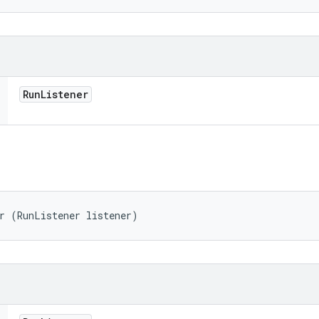
Run
Listener
r (RunListener listener)