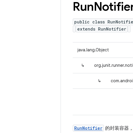
Run
Notifie
public class RunNotifi
extends RunNotifier
java.lang.Object
↳
org.junit.runner.not
↳
com.androi
RunNotifier
的封装容器