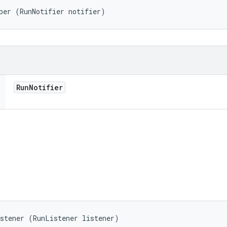
per (RunNotifier notifier)
Run
Notifier
istener (RunListener listener)