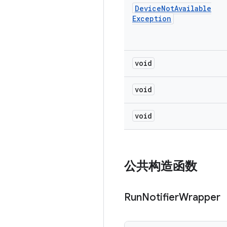
Device
Not
Available
Exception
void
void
void
公共构造函数
Run
Notifier
Wrapper