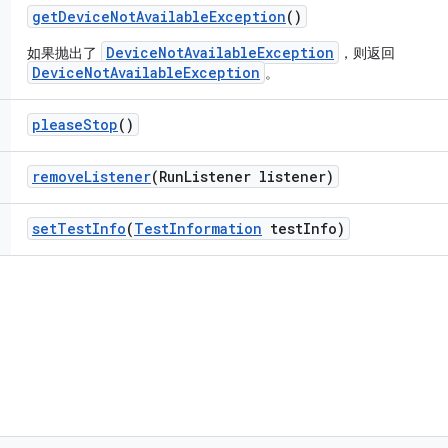
get
Device
Not
Available
Exception
()
DeviceNotAvailableException
如果抛出了
，则返回
DeviceNotAvailableException
。
please
Stop
()
remove
Listener
(Run
Listener listener)
set
Test
Info
(
Test
Information
test
Info)