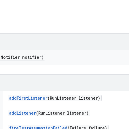
n
Notifier notifier)
add
First
Listener
(Run
Listener listener)
add
Listener
(Run
Listener listener)
fire
Test
Assumption
Failed
(Failure failure)