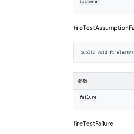
listener
fire
Test
Assumption
Fa
public void fireTestA
参数
failure
fire
Test
Failure