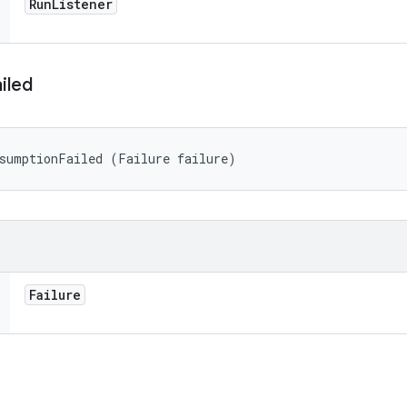
Run
Listener
iled
ssumptionFailed (Failure failure)
Failure