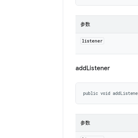
参数
listener
add
Listener
public void addListene
参数