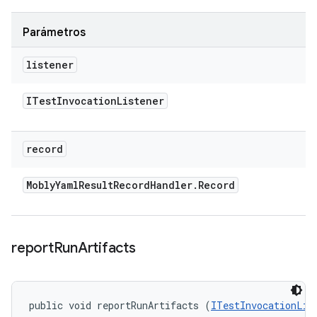
Parámetros
listener
ITest
Invocation
Listener
record
Mobly
Yaml
Result
Record
Handler
.
Record
report
Run
Artifacts
public void reportRunArtifacts (
ITestInvocationLis