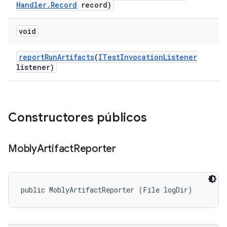
Handler
.
Record
record)
void
report
Run
Artifacts
(
ITest
Invocation
Listener
listener)
Constructores públicos
Mobly
Artifact
Reporter
public MoblyArtifactReporter (File logDir)