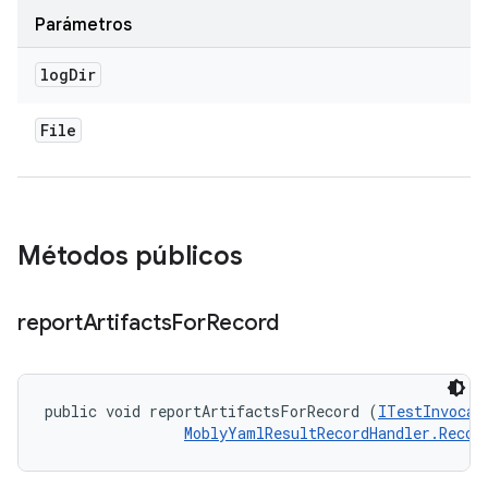
Parámetros
log
Dir
File
Métodos públicos
report
Artifacts
For
Record
public void reportArtifactsForRecord (
ITestInvocat
MoblyYamlResultRecordHandler.Recor