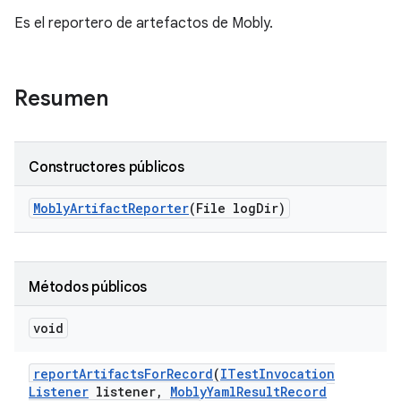
Es el reportero de artefactos de Mobly.
Resumen
Constructores públicos
Mobly
Artifact
Reporter
(File log
Dir)
Métodos públicos
void
report
Artifacts
For
Record
(
ITest
Invocation
Listener
listener
,
Mobly
Yaml
Result
Record