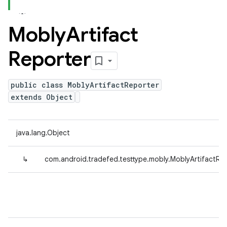
Mobly
Artifact
Reporter
public class MoblyArtifactReporter
extends Object
java.lang.Object
↳
com.android.tradefed.testtype.mobly.MoblyArtifactRe