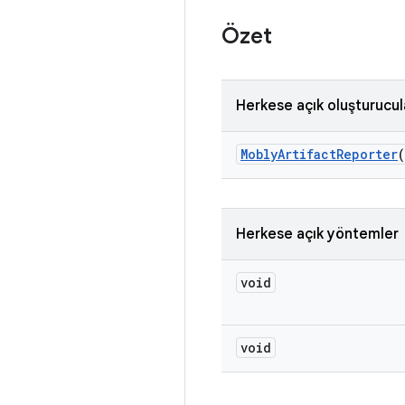
Özet
Herkese açık oluşturucul
Mobly
Artifact
Reporter
Herkese açık yöntemler
void
void