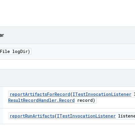
ar
(File log
Dir)
report
Artifacts
For
Record
(
ITest
Invocation
Listener
l
Result
Record
Handler
.
Record
record)
report
Run
Artifacts
(
ITest
Invocation
Listener
listen