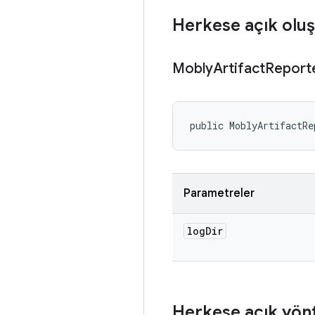
Herkese açık oluş
Mobly
Artifact
Report
public MoblyArtifactRe
Parametreler
log
Dir
Herkese açık yön