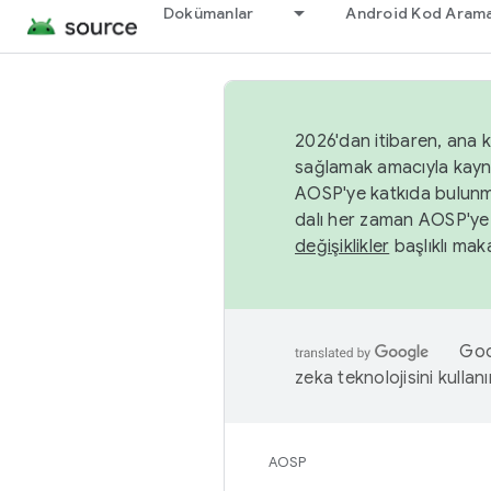
Dokümanlar
Android Kod Arama
2026'dan itibaren, ana k
sağlamak amacıyla kayn
AOSP'ye katkıda bulunm
dalı her zaman AOSP'ye 
değişiklikler
başlıklı maka
Goog
zeka teknolojisini kullanı
AOSP