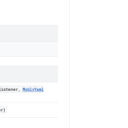
istener
,
Mobly
Yaml
er)