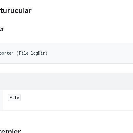
turucular
er
porter (File logDir)
File
temler