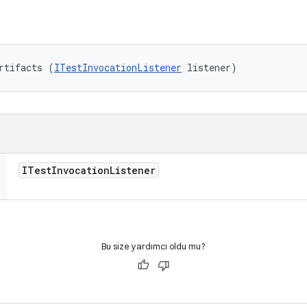
rtifacts (
ITestInvocationListener
 listener)
ITest
Invocation
Listener
Bu size yardımcı oldu mu?