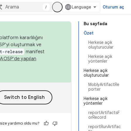
/
Oturum aç
Bu sayfada
Özet
latform kararlılığını
Herkese açık
SP'yi oluşturmak ve
oluşturucular
t-release
manifest
Herkese açık
n
AOSP'de yapılan
yöntemler
Herkese açık
oluşturucular
MoblyArtifactRe
porter
Herkese açık
yöntemler
reportArtifactsF
orRecord
 size yardımcı oldu mu?
reportRunArtifac