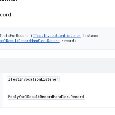
cord
factsForRecord (
ITestInvocationListener
 listener, 

amlResultRecordHandler.Record
 record)
ITest
Invocation
Listener
Mobly
Yaml
Result
Record
Handler
.
Record