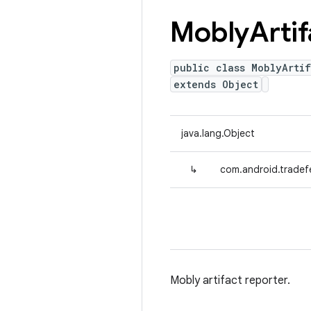
Mobly
Artif
public class MoblyArti
extends Object
java.lang.Object
↳
com.android.tradef
Mobly artifact reporter.