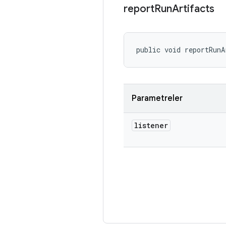
report
Run
Artifacts
public void reportRunA
Parametreler
listener