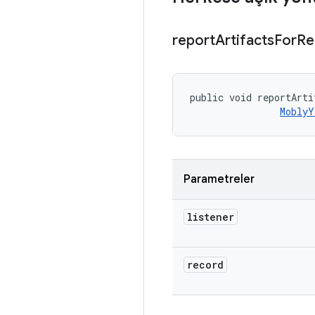
report
Artifacts
For
Re
public void reportArti
MoblyY
Parametreler
listener
record