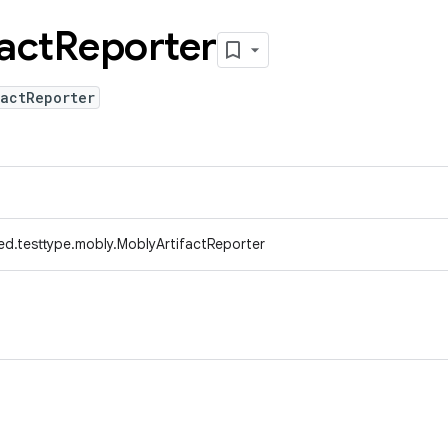
act
Reporter
factReporter
ed.testtype.mobly.MoblyArtifactReporter