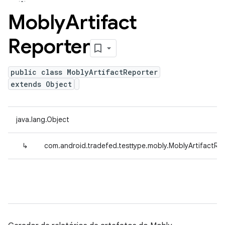
Mobly
Artifact
Reporter
public class MoblyArtifactReporter
extends Object
java.lang.Object
↳
com.android.tradefed.testtype.mobly.MoblyArtifactRe