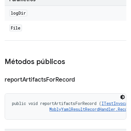
log
Dir
File
Métodos públicos
report
Artifacts
For
Record
public void reportArtifactsForRecord (
ITestInvocat
MoblyYamlResultRecordHandler.Recor