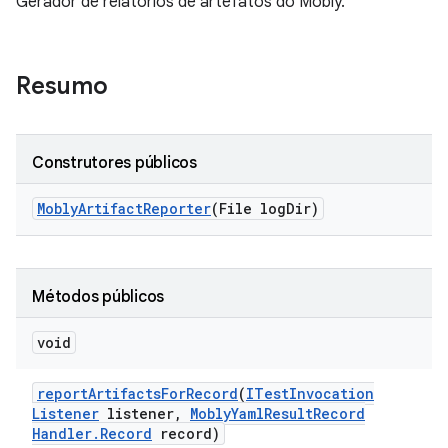
Gerador de relatórios de artefatos do Mobly.
Resumo
Construtores públicos
Mobly
Artifact
Reporter
(File log
Dir)
Métodos públicos
void
report
Artifacts
For
Record
(
ITest
Invocation
Listener
listener
,
Mobly
Yaml
Result
Record
Handler
.
Record
record)