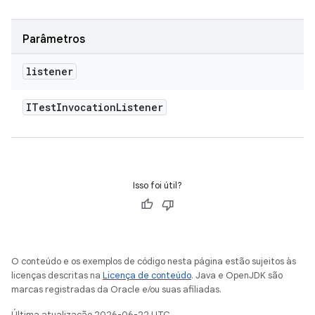
Parâmetros
listener
ITest
Invocation
Listener
Isso foi útil?
O conteúdo e os exemplos de código nesta página estão sujeitos às
licenças descritas na
Licença de conteúdo
. Java e OpenJDK são
marcas registradas da Oracle e/ou suas afiliadas.
Última atualização 2026-06-22 UTC.