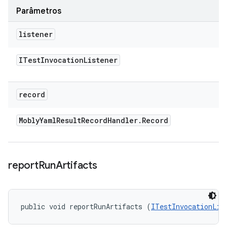
Parâmetros
listener
ITest
Invocation
Listener
record
Mobly
Yaml
Result
Record
Handler
.
Record
report
Run
Artifacts
public void reportRunArtifacts (
ITestInvocationLis