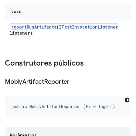
void
report
Run
Artifacts
(
ITest
Invocation
Listener
listener)
Construtores públicos
Mobly
Artifact
Reporter
public MoblyArtifactReporter (File logDir)
Parâmetros