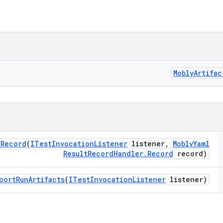
Mobly
Artifac
r
Record
(
ITest
Invocation
Listener
listener
,
Mobly
Yaml
Result
Record
Handler
.
Record
record)
port
Run
Artifacts
(
ITest
Invocation
Listener
listener)