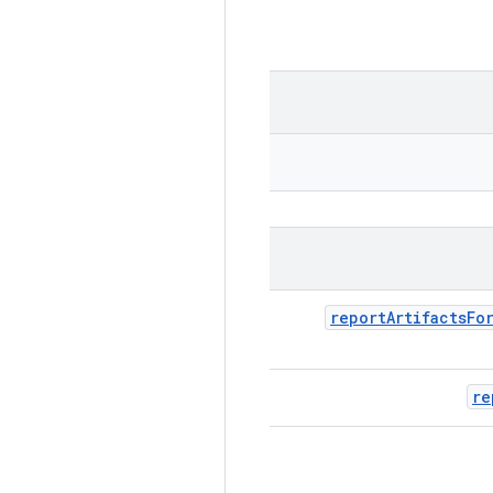
report
Artifacts
Fo
re