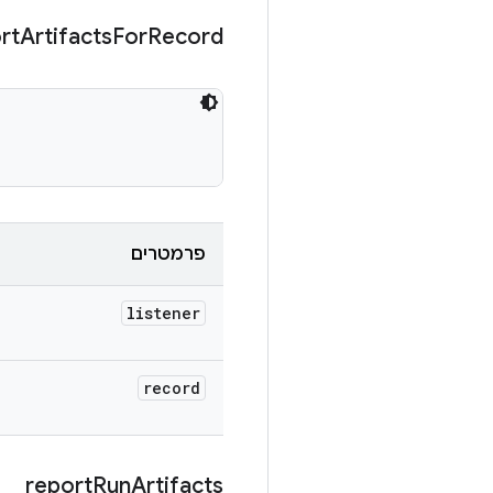
rt
Artifacts
For
Record
פרמטרים
listener
record
report
Run
Artifacts