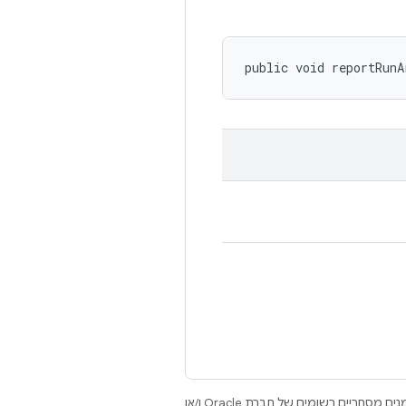
public void reportRunA
.‏ Java ו-OpenJDK הם סימנים מסחריים או סימנים מסחריים רשומים של חברת Oracle ו/או