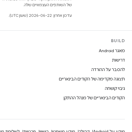
של השותפים העצמאיים שלה.
עדכון אחרון: 2026-06-22 (שעון UTC).
BUILD
מאגר Android
דרישות
להסבר על ההורדה
תצוגה מקדימה של הקודים הבינאריים
גיבוי קושחה
הקודים הבינאריים של מנהל ההתקן
מידע על Android
קהילה
מידע משפטי
רישיון
פרטיות
לשליחת מש