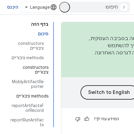
/
היכנס
בדף הזה
סיכום
פורמה בסביבה העסקית,
‫constructors
ברבעון השני וברבעון הרביעי. כדי ליצור ולתרום ל-AOSP, צריך להשתמש
ציבוריים
ד יפנה לגרסה האחרונה
‫methods ציבוריים
‫constructors
ציבוריים
MoblyArtifactRe
porter
‫methods ציבוריים
reportArtifactsF
orRecord
המידע עזר לך?
reportRunArtifac
ts