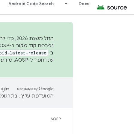
Android Code Search
Docs
החל משנת
ב-
oid-latest-release
שנדחפה ל-AOSP. מידע נוסף זמין במאמר
המועדפת עליך. בתרגומים
AOSP