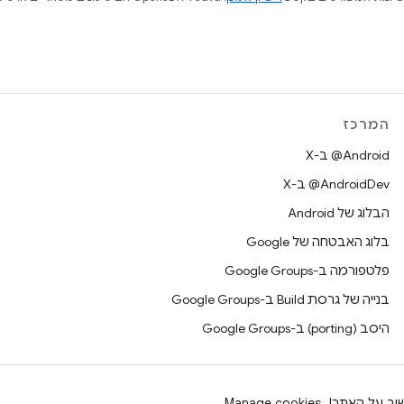
המרכז
‫‎@Android ב-X
‫‎@AndroidDev ב-X
הבלוג של Android
בלוג האבטחה של Google
פלטפורמה ב-Google Groups
בנייה של גרסת Build ב-Google Groups
היסב (porting) ב-Google Groups
וב על האתר
Manage cookies