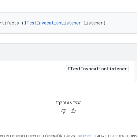
rtifacts (
ITestInvocationListener
 listener)
ITest
Invocation
Listener
המידע עזר לך?
ישיונות המפורטים בקטע
רישיון לתוכן