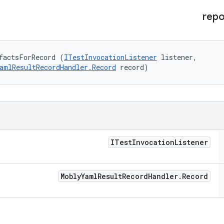
repo
factsForRecord (
ITestInvocationListener
 listener, 

amlResultRecordHandler.Record
 record)
ITest
Invocation
Listener
Mobly
Yaml
Result
Record
Handler
.
Record