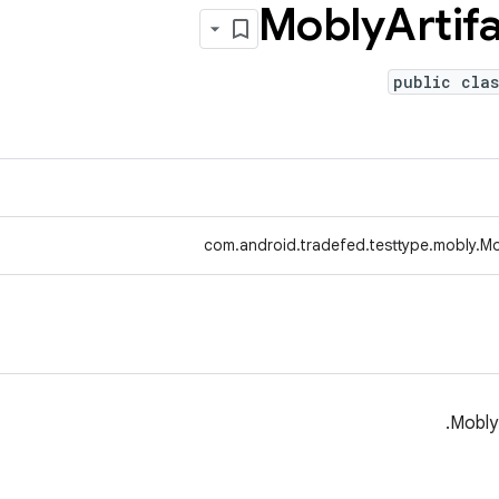
Mobly
Artif
public clas
com.android.tradefed.testtype.mobly.Mo