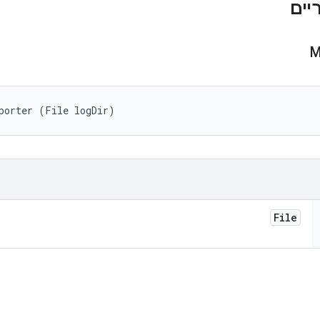
M
porter (File logDir)
File