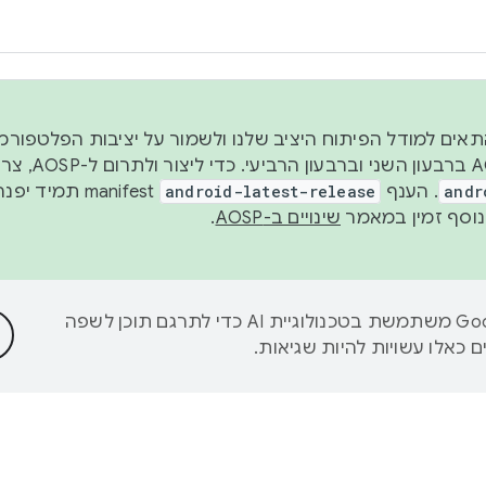
 2026, כדי להתאים למודל הפיתוח היציב שלנו ולשמור על יציבות הפלט
נפרסם קוד מקור ב-AOSP 
andr
. הענף
android-latest-release
manifest תמי
שינויים ב-AOSP
.
‫Google משתמשת בטכנולוגיית AI כדי לתרגם תוכן לשפה
 כאלו עשויות להיות שגיאות.