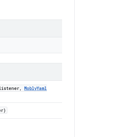
istener
,
Mobly
Yaml
er)