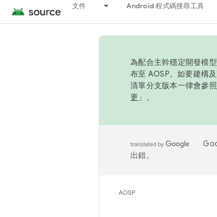
文件
Android 程式碼搜尋工具
為配合主幹穩定開發模型，
布至 AOSP。如要建構及
清單分支版本一律會參照推
更
」。
Go
出錯。
AOSP