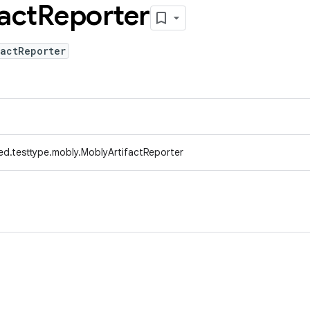
act
Reporter
factReporter
ed.testtype.mobly.MoblyArtifactReporter