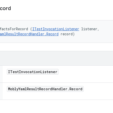
cord
factsForRecord (
ITestInvocationListener
 listener, 

amlResultRecordHandler.Record
 record)
ITest
Invocation
Listener
Mobly
Yaml
Result
Record
Handler
.
Record