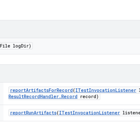
(File log
Dir)
report
Artifacts
For
Record
(
ITest
Invocation
Listener
l
Result
Record
Handler
.
Record
record)
report
Run
Artifacts
(
ITest
Invocation
Listener
listen