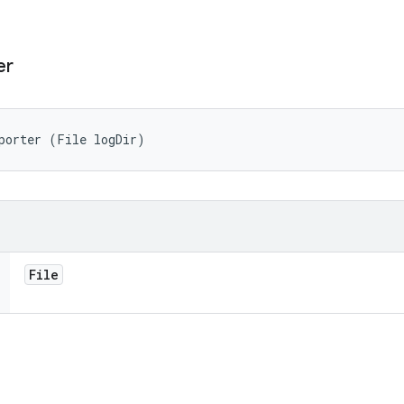
er
porter (File logDir)
File