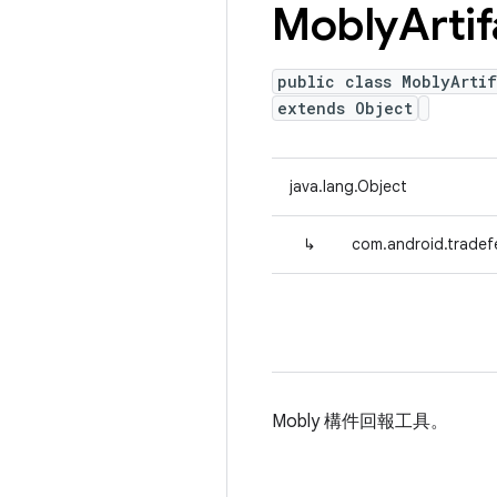
Mobly
Artif
public class MoblyArti
extends Object
java.lang.Object
↳
com.android.tradef
Mobly 構件回報工具。