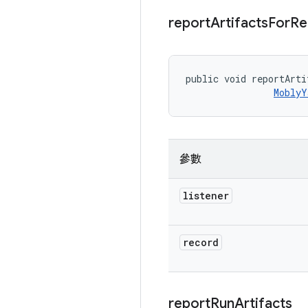
report
Artifacts
For
Re
public void reportArti
MoblyY
參數
listener
record
report
Run
Artifacts