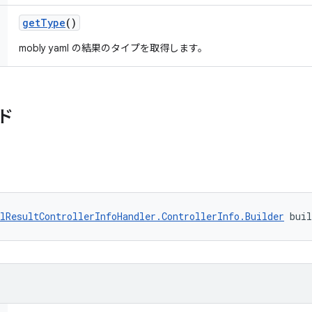
get
Type
()
mobly yaml の結果のタイプを取得します。
ド
lResultControllerInfoHandler.ControllerInfo.Builder
 bui