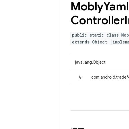
Mobly
Yaml
Controller
public static class Mob
extends Object
implem
java.lang.Object
↳
com.android.tradefe