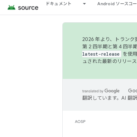
ドキュメント
Android ソース
2026 年より、トラ
第 2 四半期と第 4 四
latest-release
を使用
ュされた最新のリリース
Go
翻訳しています。AI 
AOSP