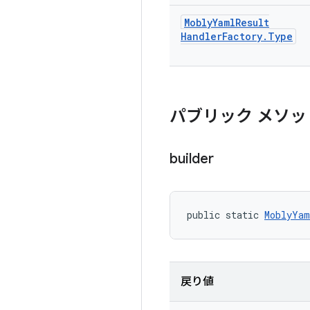
Mobly
Yaml
Result
Handler
Factory
.
Type
パブリック メソッ
builder
public static 
MoblyYam
戻り値