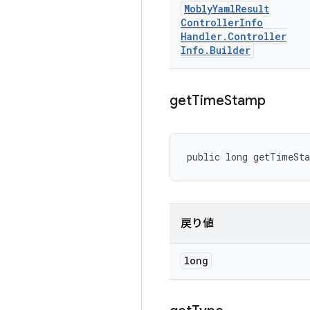
Mobly
Yaml
Result
Controller
Info
Handler
.
Controller
Info
.
Builder
get
Time
Stamp
public long getTimeSt
戻り値
long