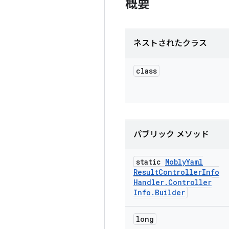
概要
ネストされたクラス
class
パブリック メソッド
static
Mobly
Yaml
Result
Controller
Info
Handler
.
Controller
Info
.
Builder
long