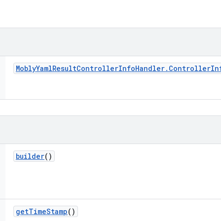
Mobly
Yaml
Result
Controller
Info
Handler
.
Controller
In
builder
()
get
Time
Stamp
()