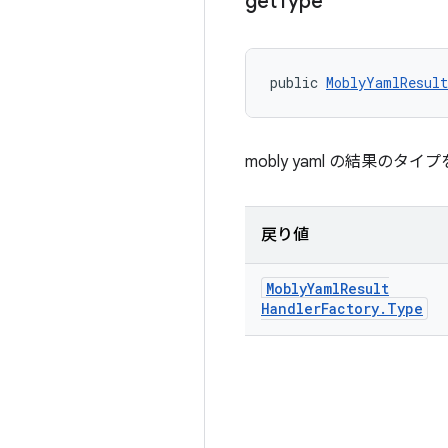
get
Type
public 
MoblyYamlResult
mobly yaml の結果のタ
戻り値
Mobly
Yaml
Result
Handler
Factory
.
Type