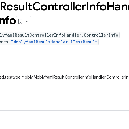
Result
Controller
Info
Han
Info
lyYamlResultControllerInfoHandler.ControllerInfo
ents
IMoblyYamlResultHandler.ITestResult
d.testtype.mobly.MoblyYamlResultControllerInfoHandler.ControllerIn