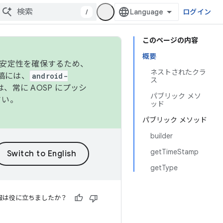
/
ログイン
このページの内容
概要
の安定性を確保するため、
ネストされたクラ
投稿には、
android-
ス
、常に AOSP にプッシ
パブリック メソ
さい。
ッド
パブリック メソッド
builder
getTimeStamp
getType
報は役に立ちましたか？