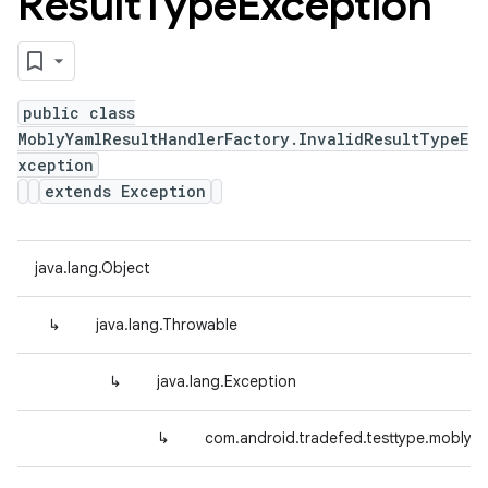
Result
Type
Exception
public class
MoblyYamlResultHandlerFactory.InvalidResultTypeE
xception
extends Exception
java.lang.Object
↳
java.lang.Throwable
↳
java.lang.Exception
↳
com.android.tradefed.testtype.mobly.M