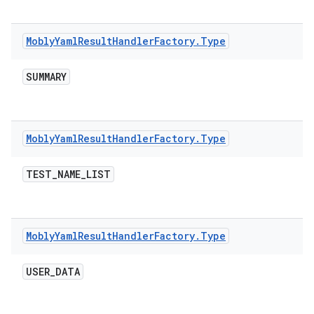
Mobly
Yaml
Result
Handler
Factory
.
Type
SUMMARY
Mobly
Yaml
Result
Handler
Factory
.
Type
TEST
_
NAME
_
LIST
Mobly
Yaml
Result
Handler
Factory
.
Type
USER
_
DATA