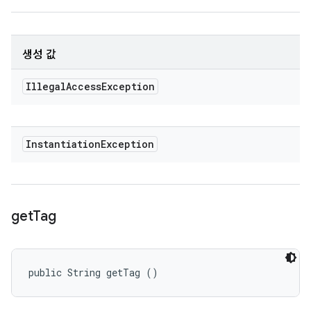
생성 값
Illegal
Access
Exception
Instantiation
Exception
get
Tag
public String getTag ()