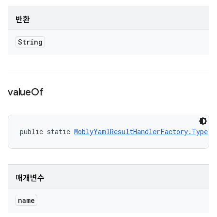
반환
String
value
Of
public static 
MoblyYamlResultHandlerFactory.Type
 v
매개변수
name