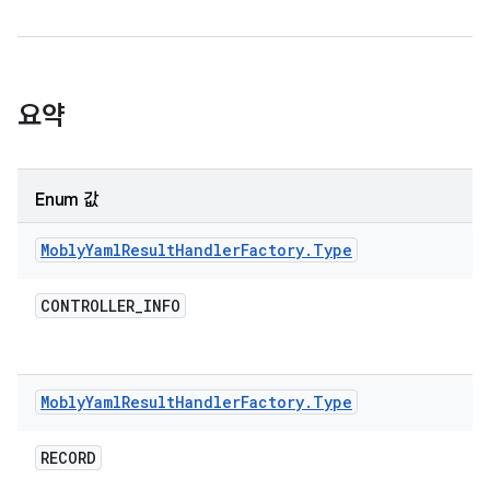
요약
Enum 값
Mobly
Yaml
Result
Handler
Factory
.
Type
CONTROLLER
_
INFO
Mobly
Yaml
Result
Handler
Factory
.
Type
RECORD