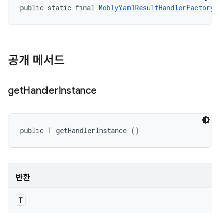
public static final 
MoblyYamlResultHandlerFactory.
공개 메서드
get
Handler
Instance
public T getHandlerInstance ()
반환
T