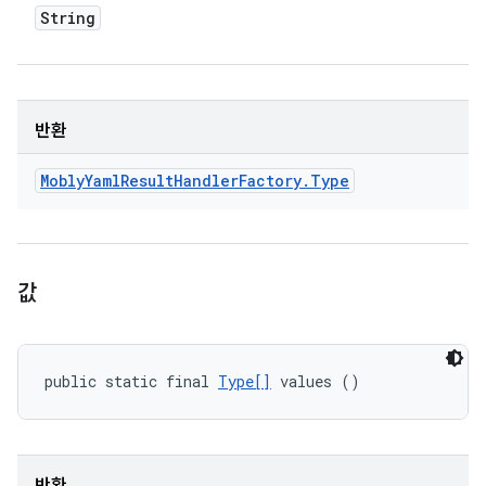
String
반환
Mobly
Yaml
Result
Handler
Factory
.
Type
값
public static final 
Type[]
 values ()