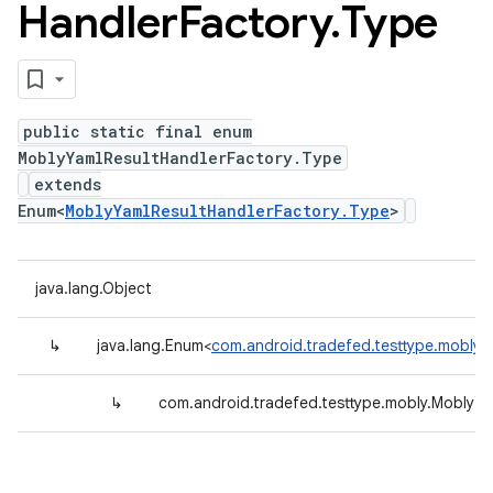
Handler
Factory
.
Type
public static final enum
MoblyYamlResultHandlerFactory.Type
extends
Enum<
MoblyYamlResultHandlerFactory.Type
>
java.lang.Object
↳
java.lang.Enum<
com.android.tradefed.testtype.mobly.
↳
com.android.tradefed.testtype.mobly.MoblyYa