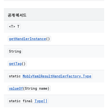
공개 메서드
<T> T
get
Handler
Instance
()
String
get
Tag
()
static
Mobly
Yaml
Result
Handler
Factory
.
Type
value
Of
(String name)
static final
Type[]