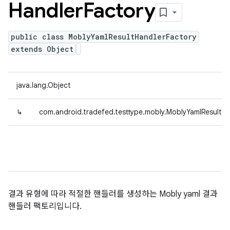
Handler
Factory
public class MoblyYamlResultHandlerFactory
extends Object
java.lang.Object
↳
com.android.tradefed.testtype.mobly.MoblyYamlResultHa
결과 유형에 따라 적절한 핸들러를 생성하는 Mobly yaml 결과
핸들러 팩토리입니다.