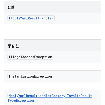
반환
IMobly
Yaml
Result
Handler
생성 값
Illegal
Access
Exception
Instantiation
Exception
Mobly
Yaml
Result
Handler
Factory
.
Invalid
Result
Type
Exception