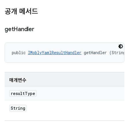
공개 메서드
get
Handler
public 
IMoblyYamlResultHandler
 getHandler (String 
매개변수
result
Type
String