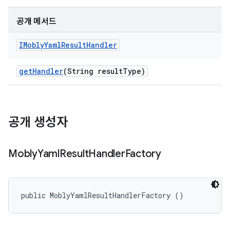
공개 메서드
IMobly
Yaml
Result
Handler
get
Handler
(String result
Type)
공개 생성자
Mobly
Yaml
Result
Handler
Factory
public MoblyYamlResultHandlerFactory ()