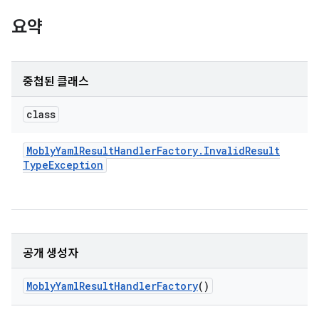
요약
중첩된 클래스
class
Mobly
Yaml
Result
Handler
Factory
.
Invalid
Result
Type
Exception
공개 생성자
Mobly
Yaml
Result
Handler
Factory
()