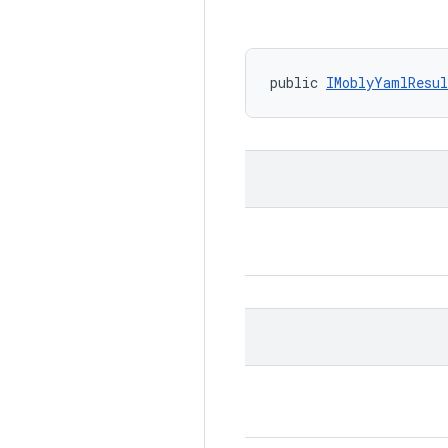
public 
IMoblyYamlResul