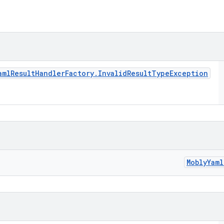
aml
Result
Handler
Factory
.
Invalid
Result
Type
Exception
Mobly
Yaml