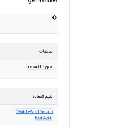
get
Handler
المعلَمات
result
Type
القيم المُعادة
IMobly
Yaml
Result
Handler