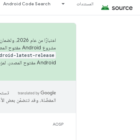
المستندات
Android Code Search
اعتبارًا من
مشروع Android مفتوح المصدر (AOSP) في الربعَين الثاني والرابع. لبناء مشروع Android مفتوح المصدر والمساهمة فيه، استخدِم
droid-latest-release
Android مفتوح المصدر. لمزيد من المعلومات، يُرجى الاطّلاع على
المفضّلة، وقد تتضمّن بعض الأ
AOSP