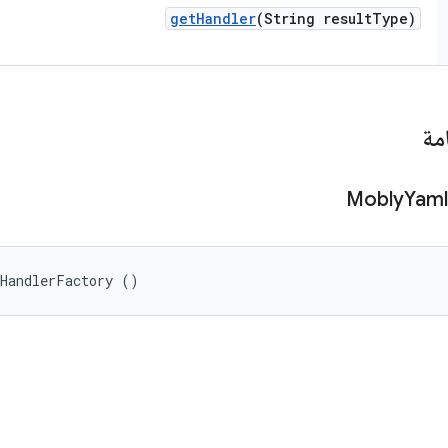
get
Handler
(String result
Type)
مة
Mobly
Yaml
tHandlerFactory ()