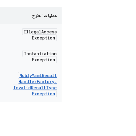
عمليات الطرح
Illegal
Access
Exception
Instantiation
Exception
Mobly
Yaml
Result
Handler
Factory
.
Invalid
Result
Type
Exception