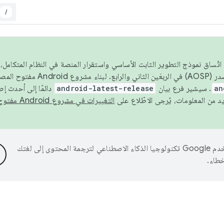
/
 عام 2026، ولضمان اتّساق نموذج التطوير الثابت الأساسي واستقرار المنصة في النظام المت
an
. سيشير فرع بيان
android-latest-release
دائمًا إلى أحدث إ
التغييرات في مشروع Android مفتوح المصدر
تستخدم Google تكنولوجيا الذكاء الاصطناعي لترجمة المحتوى إلى لغتك
خطاء.