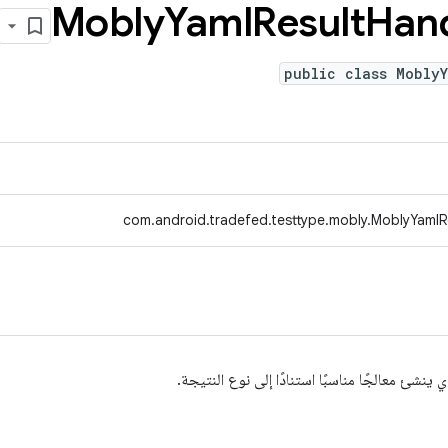
Mobly
Yaml
Result
Han
public class MoblyY
com.android.tradefed.testtype.mobly.MoblyYamlR