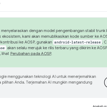
h
uk menyelaraskan dengan model pengembangan stabil trunk
tuk ekosistem, kami akan memublikasikan kode sumber ke A
kontribusi ke AOSP, gunakan
android-latest-release
. 
ase
akan selalu merujuk ke rilis terbaru yang dikirim ke AO
 lihat
Perubahan pada AOSP
.
gle menggunakan teknologi AI untuk menerjemahkan
a pilihan Anda. Terjemahan AI mungkin mengandung
Apakah in