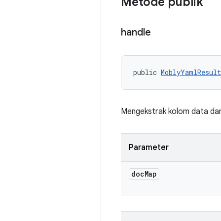
Metode publik
handle
public 
MoblyYamlResult
Mengekstrak kolom data dari
Parameter
doc
Map