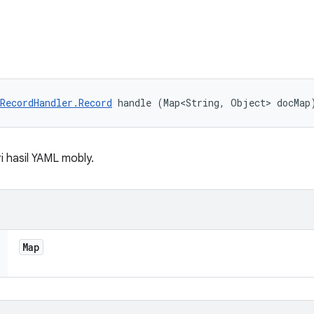
RecordHandler.Record
 handle (Map<String, Object> docMap
 hasil YAML mobly.
Map