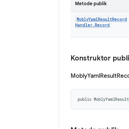
Metode publik
Mobly
Yaml
Result
Record
Handler
.
Record
Konstruktor publ
Mobly
Yaml
Result
Rec
public MoblyYamlResul