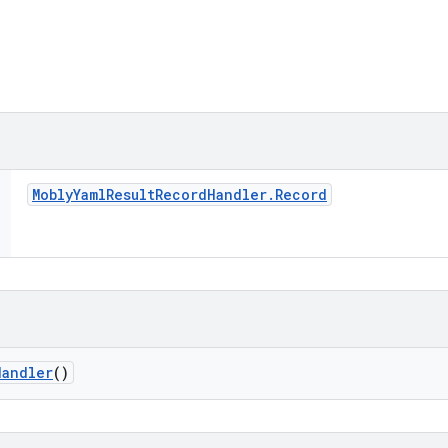
Mobly
Yaml
Result
Record
Handler
.
Record
Handler
()