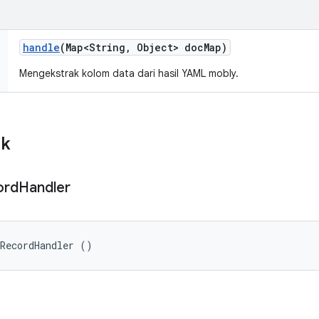
handle
(Map<String
,
Object> doc
Map)
Mengekstrak kolom data dari hasil YAML mobly.
ik
ord
Handler
tRecordHandler ()