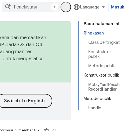
/
Masuk
Pada halaman ini
Ringkasan
 kami dan memastikan
Class bertingkat
OSP pada Q2 dan Q4.
Cabang manifes
Konstruktor
publik
SP. Untuk mengetahui
Metode publik
Konstruktor publik
MoblyYamlResult
RecordHandler
Metode publik
handle
formasi ini membantu?