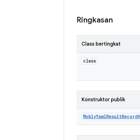
Ringkasan
Class bertingkat
class
Konstruktor publik
Mobly
Yaml
Result
Record