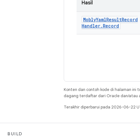
Hasil
Mobly
Yaml
Result
Record
Handler
.
Record
Konten dan contoh kode di halaman ini t
dagang terdaftar dari Oracle dan/atau af
Terakhir diperbarui pada 2026-06-22 U
BUILD