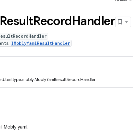
Result
Record
Handler
ResultRecordHandler
ents
IMoblyYamlResultHandler
ed.testtype.mobly.MoblyYamlResultRecordHandler
il Mobly yaml.