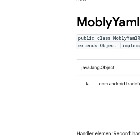
Mobly
Yaml
public class MoblyYaml
extends Object
implem
java.lang.Object
↳
com.android.tradef
Handler elemen 'Record' has