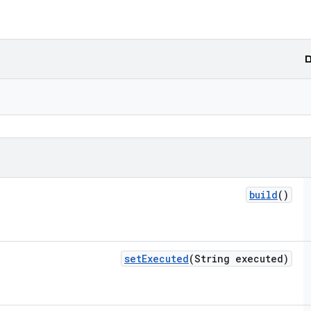
ם
build
()
set
Executed
(String executed)