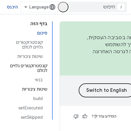
/
היכנס
בדף הזה
סיכום
פורמה בסביבה העסקית,
קונסטרוקטורים
ברבעון השני וברבעון הרביעי. כדי ליצור ולתרום ל-AOSP, צריך להשתמש
גלויים לכולם
ד יפנה לגרסה האחרונה
שיטות ציבוריות
קונסטרוקטורים גלויים
לכולם
בנאי
שיטות ציבוריות
build
setExecuted
המידע עזר לך?
setSkipped