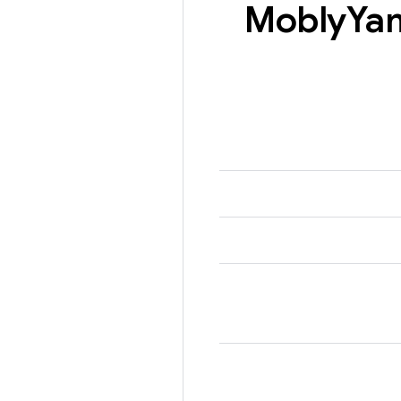
Mobly
Ya