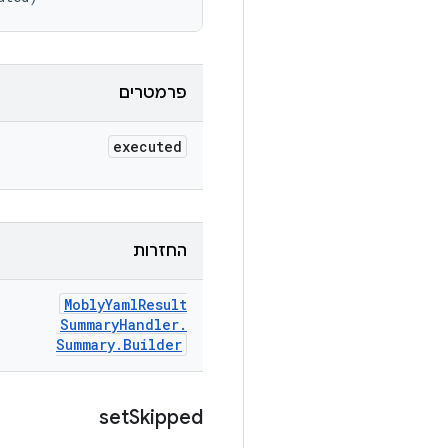
פרמטרים
executed
החזרות
Mobly
Yaml
Result
Summary
Handler
.
Summary
.
Builder
set
Skipped