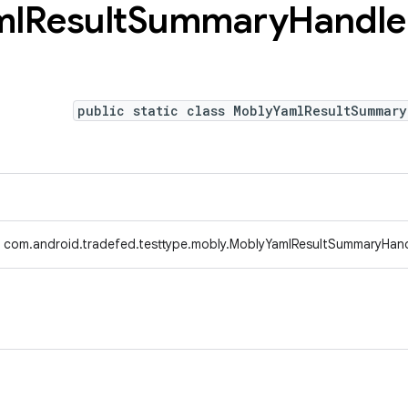
ml
Result
Summary
Handle
public static class MoblyYamlResultSummary
com.android.tradefed.testtype.mobly.MoblyYamlResultSummaryHand