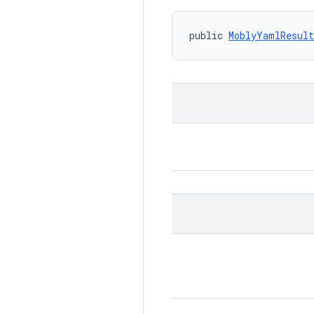
public 
MoblyYamlResult