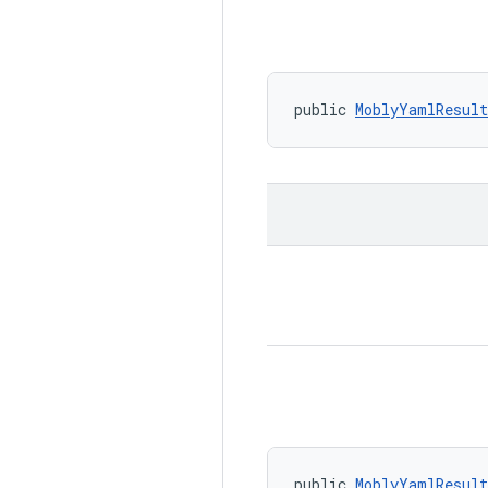
public 
MoblyYamlResul
public 
MoblyYamlResult