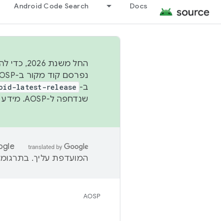
Android Code Search
Docs
החל משנת
ב-
oid-latest-release
שנדחפה ל-AOSP. מידע נוסף זמין במאמר
המועדפת עליך. בתרגומים
AOSP