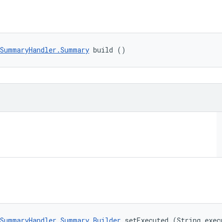
tSummaryHandler.Summary
 build ()
SummaryHandler.Summary.Builder
 setExecuted (String exec