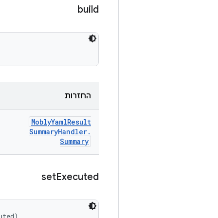
build
החזרות
Mobly
Yaml
Result
Summary
Handler
.
Summary
set
Executed
uted)