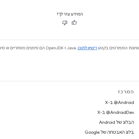
המידע עזר לך?
ישיונות המפורטים בקטע
רישיון לתוכן
המרכז
‫‎@Android ב-X
‫‎@AndroidDev ב-X
הבלוג של Android
בלוג האבטחה של Google