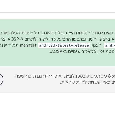
 2026, כדי להתאים למודל הפיתוח היציב שלנו ולשמור על יציבות הפלט
נפרסם קוד מקור ב-AOSP 
andr
. הענף
android-latest-release
manifest תמי
שינויים ב-AOSP
.
‫Google משתמשת בטכנולוגיית AI כדי לתרגם תוכן לשפה
 כאלו עשויות להיות שגיאות.