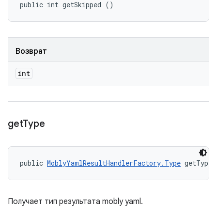
public int getSkipped ()
Возврат
int
get
Type
public 
MoblyYamlResultHandlerFactory.Type
 getType 
Получает тип результата mobly yaml.