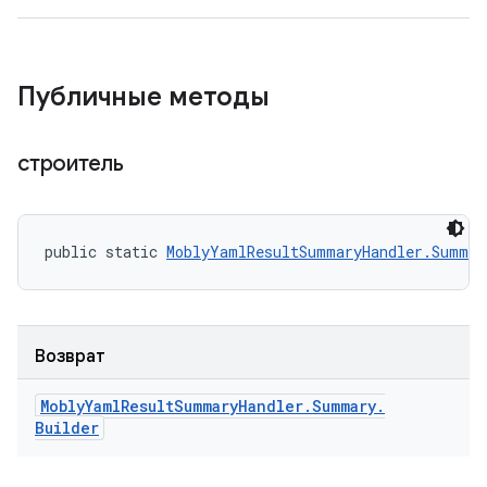
Публичные методы
строитель
public static 
MoblyYamlResultSummaryHandler.Summar
Возврат
Mobly
Yaml
Result
Summary
Handler
.
Summary
.
Builder