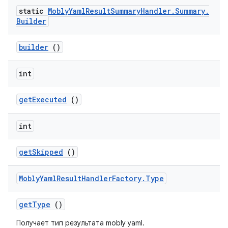
static
Mobly
Yaml
Result
Summary
Handler
.
Summary
.
Builder
builder
()
int
get
Executed
()
int
get
Skipped
()
Mobly
Yaml
Result
Handler
Factory
.
Type
get
Type
()
Получает тип результата mobly yaml.