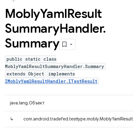
Mobly
Yaml
Result
Summary
Handler
.
Summary
public static class
MoblyYamlResultSummaryHandler.Summary
extends Object
implements
IMoblyYamlResultHandler.ITestResult
java.lang.Объект
↳
com.android.tradefed.testtype.mobly.MoblyYamlResult