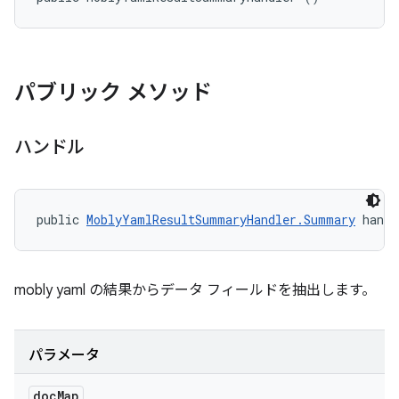
パブリック メソッド
ハンドル
public 
MoblyYamlResultSummaryHandler.Summary
 handl
mobly yaml の結果からデータ フィールドを抽出します。
パラメータ
doc
Map