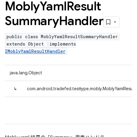
Mobly
Yaml
Result
Summary
Handler
public class MoblyYamlResultSummaryHandler
extends Object
implements
IMoblyYamlResultHandler
java.lang.Object
↳
com.android.tradefed.testtype.mobly.MoblyYamlResul